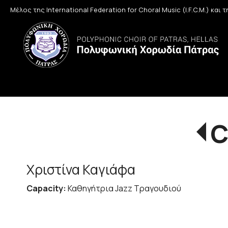
Μέλος της International Federation for Choral Music (I.F.C.M.) και
C
Χριστίνα Καγιάφα
Capacity:
Καθηγήτρια Jazz Τραγουδιού