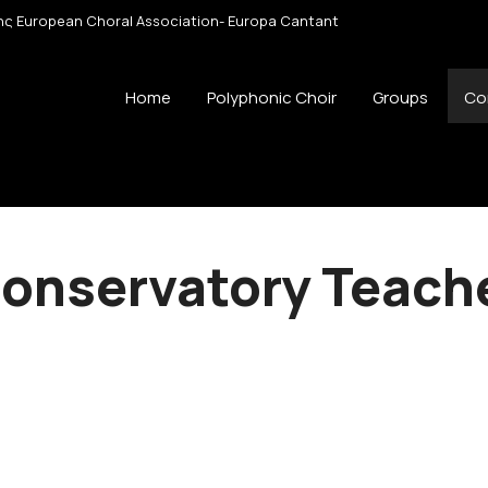
 της European Choral Association- Europa Cantant
Home
Polyphonic Choir
Groups
Co
onservatory Teach