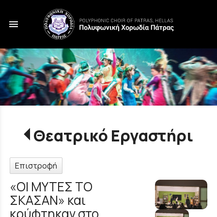
menu
Θεατρικό Εργαστήρι
Επιστροφή
«ΟΙ ΜΥΤΕΣ ΤΟ
ΣΚΑΣΑΝ» και
κρύφτηκαν στο