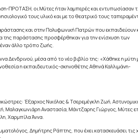
ίνηση-ΠΡΟΤΑΣΗ, οι Μύτες ήταν λαμπερές και εντυπωσίασαν 
ινησιολογικό τους υλικό και με το θεατρικό τους ταπεραμέν
παράστασης και στην Πολυφωνική Πατρών που εκπαιδεύουν 
δα της παράστασης προσφέρθηκαν για την ενίσχυση των
έναν άλλο τρόπο ζωής.
α Δενδρινού, μέσα από το νέο βιβλίο της: «Χάθηκε η μύτη
κηνοθεσία η εκπαιδευτικός-σκηνοθέτης Αθηνά Καλλιμάνη-
ηκώστρες: Έξαρχος Νικόλας & Τσερεμέγκλη Ζωή, Αστυνομι
ή, Μαλαγκωνιάρη Αναστασία, Μάντζαρης Γιώργος, Μύτες ε
η, Χαρμπίλα Άννα.
υματολόγος, Δημήτρης Ράπτης, που έχει κατασκευάσει τις 