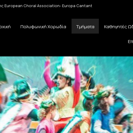
 της European Choral Association- Europa Cantant
ρχική
Πολυφωνική Χορωδία
Τμήματα
Καθηγητές Ω
Επ