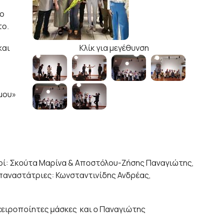
το
το.
Κλίκ για μεγέθυνση
και
 μου»
κοί: Σκούτα Μαρίνα & Αποστόλου-Ζήσης Παναγιώτης,
παναστάτριες: Κωνσταντινίδης Ανδρέας,
χειροποίητες μάσκες και ο Παναγιώτης