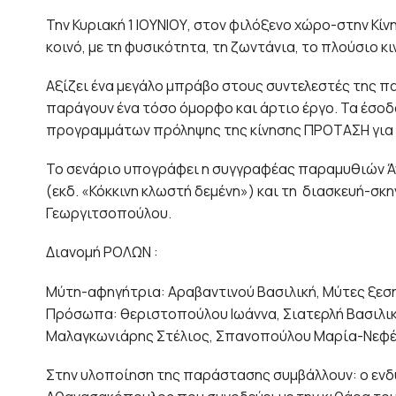
Την Κυριακή 1 ΙΟΥΝΙΟΥ, στον φιλόξενο χώρο-στην Κ
κοινό, με τη φυσικότητα, τη ζωντάνια, το πλούσιο κ
Αξίζει ένα μεγάλο μπράβο στους συντελεστές της 
παράγουν ένα τόσο όμορφο και άρτιο έργο. Τα έσο
προγραμμάτων πρόληψης της κίνησης ΠΡΟΤΑΣΗ για 
Το σενάριο υπογράφει η συγγραφέας παραμυθιών Άνν
(εκδ. «Κόκκινη κλωστή δεμένη») και τη διασκευή-σ
Γεωργιτσοπούλου.
Διανομή ΡΟΛΩΝ :
Μύτη-αφηγήτρια: Αραβαντινού Βασιλική, Μύτες ξεσ
Πρόσωπα: θεριστοπούλου Ιωάννα, Σιατερλή Βασιλικ
Μαλαγκωνιάρης Στέλιος, Σπανοπούλου Μαρία-Νεφέλ
Στην υλοποίηση της παράστασης συμβάλλουν: ο ενδ