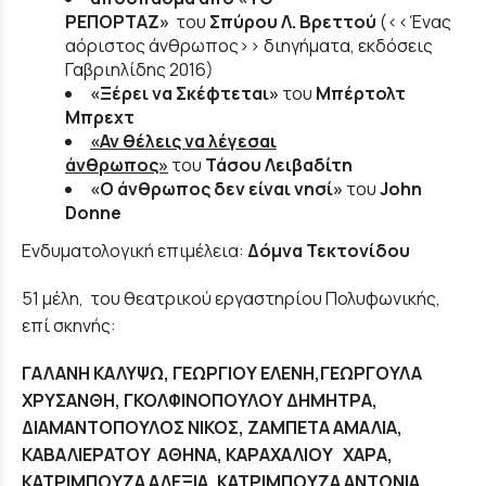
ΡΕΠΟΡΤΑΖ»
του
Σπύρου Λ. Βρεττού
(<<Ένας
αόριστος άνθρωπος>> διηγήματα, εκδόσεις
Γαβριηλίδης 2016)
«Ξέρει να Σκέφτεται»
του
Μπέρτολτ
Μπρεχτ
«Αν θέλεις να λέγεσαι
άνθρωπος»
του
Τάσου Λειβαδίτη
«Ο άνθρωπος δεν είναι νησί»
του
John
Donne
Ενδυματολογική επιμέλεια:
Δόμνα Τεκτονίδου
51 μέλη, του θεατρικού εργαστηρίου Πολυφωνικής,
επί σκηνής:
ΓΑΛΑΝΗ ΚΑΛΥΨΩ, ΓΕΩΡΓΙΟΥ ΕΛΕΝΗ,ΓΕΩΡΓΟΥΛΑ
ΧΡΥΣΑΝΘΗ, ΓΚΟΛΦΙΝΟΠΟΥΛΟΥ ΔΗΜΗΤΡΑ,
ΔΙΑΜΑΝΤΟΠΟΥΛΟΣ ΝΙΚΟΣ, ΖΑΜΠΕΤΑ ΑΜΑΛΙΑ,
ΚΑΒΑΛΙΕΡΑΤΟΥ ΑΘΗΝΑ, ΚΑΡΑΧΑΛΙΟΥ ΧΑΡΑ,
ΚΑΤΡΙΜΠΟΥΖΑ ΑΛΕΞΙΑ, ΚΑΤΡΙΜΠΟΥΖΑ ΑΝΤΩΝΙΑ,