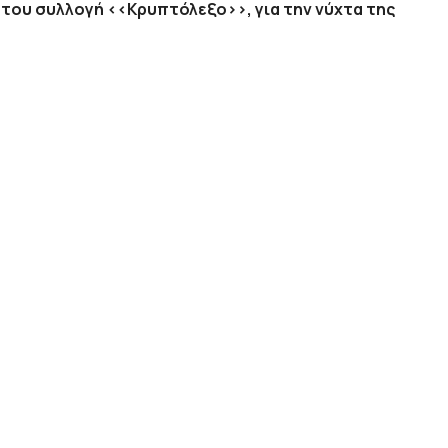
 του συλλογή <<
Κρυπτόλεξο>>, για την νύχτα της