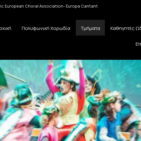
 της European Choral Association- Europa Cantant
ρχική
Πολυφωνική Χορωδία
Τμήματα
Καθηγητές Ω
Επ