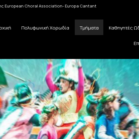
 της European Choral Association- Europa Cantant
ρχική
Πολυφωνική Χορωδία
Τμήματα
Καθηγητές Ω
Επ