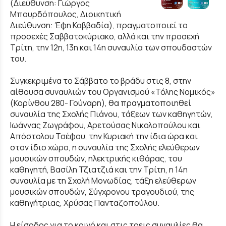
(Διεύθυνση: Γιώργος
Μπουρδόπουλος, Διοικητική
Διεύθυνση: Έφη Καββαδία), πραγματοποιεί το
προσεχές Σαββατοκύριακο, αλλά και την προσεχή
Τρίτη, την 12η, 13η και 14η συναυλία των σπουδαστών
του.
Συγκεκριμένα το Σάββατο το βράδυ στις 8, στην
αίθουσα συναυλιών του Οργανισμού «Τόλης Νομικός»
(Κορίνθου 280- Γούναρη), θα πραγματοποιηθεί
συναυλία της Σχολής Πιάνου, τάξεων των καθηγητών,
Ιωάννας Ζωγράφου, Αρετούσας Νικολοπούλου και
Απόστολου Τσέφου, την Κυριακή την ίδια ώρα και
στον ίδιο χώρο, η συναυλία της Σχολής ελεύθερων
μουσικών σπουδών, ηλεκτρικής κιθάρας, του
καθηγητή, Βασίλη Τζιατζιά και την Τρίτη, η 14η
συναυλία με τη Σχολή Μονωδίας, τάξη ελεύθερων
μουσικών σπουδών, Σύγχρονου τραγουδιού, της
καθηγήτριας, Χρύσας Πανταζοπούλου.
Η είσοδος για το κοινό και στις τρεις συναυλίες θα