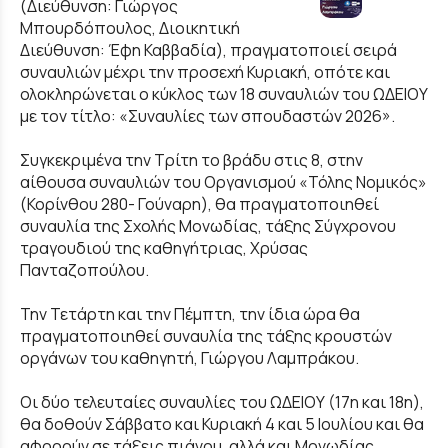
(Διεύθυνση: Γιώργος
Μπουρδόπουλος, Διοικητική
Διεύθυνση: Έφη Καββαδία), πραγματοποιεί σειρά
συναυλιών μέχρι την προσεχή Κυριακή, οπότε και
ολοκληρώνεται ο κύκλος των 18 συναυλιών του ΩΔΕΙΟΥ
με τον τίτλο: «Συναυλίες των σπουδαστών 2026».
Συγκεκριμένα την Τρίτη το βράδυ στις 8, στην
αίθουσα συναυλιών του Οργανισμού «Τόλης Νομικός»
(Κορίνθου 280- Γούναρη), θα πραγματοποιηθεί
συναυλία της Σχολής Μονωδίας, τάξης Σύγχρονου
τραγουδιού της καθηγήτριας, Χρύσας
Πανταζοπούλου.
Την Τετάρτη και την Πέμπτη, την ίδια ώρα θα
πραγματοποιηθεί συναυλία της τάξης κρουστών
οργάνων του καθηγητή, Γιώργου Λαμπράκου.
Οι δύο τελευταίες συναυλίες του ΩΔΕΙΟΥ (17η και 18η),
θα δοθούν Σάββατο και Κυριακή 4 και 5 Ιουλίου και θα
αφορούν σε τάξεις πιάνου, αλλά και Μονωδίας