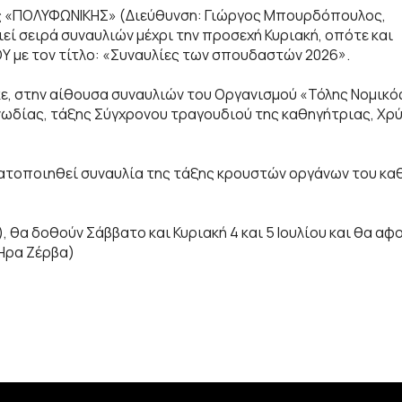
της «ΠΟΛΥΦΩΝΙΚΗΣ» (Διεύθυνση: Γιώργος Μπουρδόπουλος,
εί σειρά συναυλιών μέχρι την προσεχή Κυριακή, οπότε και
ΟΥ με τον τίτλο: «Συναυλίες των σπουδαστών 2026».
ε, στην αίθουσα συναυλιών του Οργανισμού «Τόλης Νομικό
ονωδίας, τάξης Σύγχρονου τραγουδιού της καθηγήτριας, Χρ
ματοποιηθεί συναυλία της τάξης κρουστών οργάνων του κα
), θα δοθούν Σάββατο και Κυριακή 4 και 5 Ιουλίου και θα α
 Ήρα Ζέρβα)