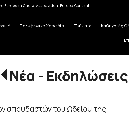
 της European Choral Association- Europa Cantant
ρχική
Πολυφωνική Χορωδία
Τμήματα
Καθηγητές Ω
Επ
Νέα - Εκδηλώσεις
ων σπουδαστών του Ωδείου της