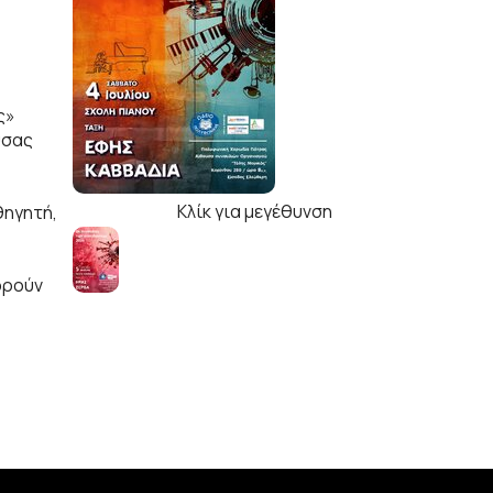
ς»
ύσας
Κλίκ για μεγέθυνση
θηγητή,
φορούν