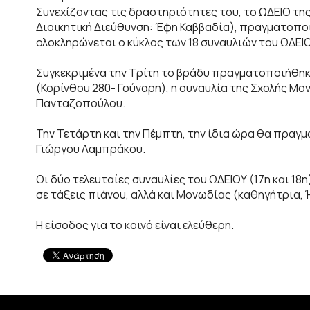
Συνεχίζοντας τις δραστηριότητες του, το ΩΔΕΙΟ 
Διοικητική Διεύθυνση: Έφη Καββαδία), πραγματοποι
ολοκληρώνεται ο κύκλος των 18 συναυλιών του ΩΔΕΙ
Συγκεκριμένα την Τρίτη το βράδυ πραγματοποιήθηκ
(Κορίνθου 280- Γούναρη), η συναυλία της Σχολής Μ
Πανταζοπούλου.
Την Τετάρτη και την Πέμπτη, την ίδια ώρα θα πραγ
Γιώργου Λαμπράκου.
Οι δύο τελευταίες συναυλίες του ΩΔΕΙΟΥ (17η και 18η
σε τάξεις πιάνου, αλλά και Μονωδίας (καθηγήτρια,
Η είσοδος για το κοινό είναι ελεύθερη.