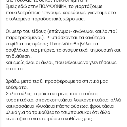
της Τσίκνας, εξ ού και Τσικνοπέμπτη!!!
Εμείς εδώ στην ΠΟΛΥΦΩΝΙΚΗ, το γιορτάζουμε
ποικιλοτρόπως. Ψήνουμε, χορεύουμε, γλεντάμε στο
στολισμένο παραδοσιακά, χώρο μας.
Οι μετρ του είδους (επώνυμοι- ανώνυμοι και λοιποί
παρατρεχάμενοι)…!!! υπόσχονται τα καλύτερα
κοψίδια της ημέρας. Η χορωδία θα βάλει τα
σουβλάκια, τις μπύρες, τα αναψυκτικά, τη μουσική και
τη διάθεση…
Και εμείς όλοι οι άλλοι, που θέλουμε να γλεντήσουμε
αυτό το
βράδυ, μετά τις 8, προσφέρουμε τα σπιτικά μας
εδέσματα:
Σαλατούλες, τυράκια κίτρινα, παστιτσάκια,
τυροπιτάκια, σπανακοπιτάκια, λουκανοπιτάκια, αλλά
και κρασάκια, γλυκάκια πάσης φύσεως, φρουτάκια,
υλικά για το τρικούβερτο τσιμπούσι και ότι άλλο
είναι εφικτό να ετοιμάσει ο καθένας μας.