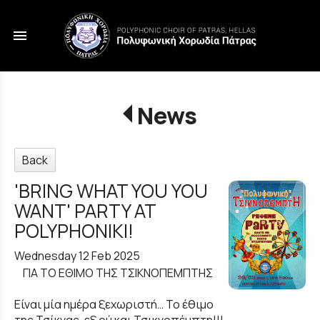
menu
News
Back
'BRING WHAT YOU YOU
WANT' PARTY AT
POLYPHONIKI!
Wednesday 12 Feb 2025
ΓΙΑ ΤΟ ΕΘΙΜΟ ΤΗΣ ΤΣΙΚΝΟΠΕΜΠΤΗΣ
Είναι μία ημέρα ξεχωριστή… Το έθιμο