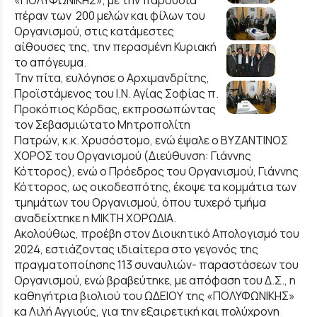
«ΠΟΛΥΦΩΝΙΚΗΣ», με την παρουσία
πέραν των 200 μελών και φίλων του
Οργανισμού, στις κατάμεστες
αίθουσες της, την περασμένη Κυριακή
το απόγευμα.
Την πίτα, ευλόγησε ο Αρχιμανδρίτης,
Προϊστάμενος του Ι.Ν. Αγίας Σοφίας π.
Προκόπιος Κόρδας, εκπροσωπώντας
τον Σεβασμιώτατο Μητροπολίτη
Πατρών, κ.κ. Χρυσόστομο, ενώ έψαλε ο ΒΥΖΑΝΤΙΝΟΣ
ΧΟΡΟΣ του Οργανισμού (Διεύθυνση: Γιάννης
Κόττορος), ενώ ο Πρόεδρος του Οργανισμού, Γιάννης
Κόττορος, ως οικοδεσπότης, έκοψε τα κομμάτια των
τμημάτων του Οργανισμού, όπου τυχερό τμήμα
αναδείχτηκε η ΜΙΚΤΗ ΧΟΡΩΔΙΑ.
Ακολούθως, προέβη στον Διοικητικό Απολογισμό του
2024, εστιάζοντας ιδιαίτερα στο γεγονός της
πραγματοποίησης 113 συναυλιών- παραστάσεων του
Οργανισμού, ενώ βραβεύτηκε, με απόφαση του Δ.Σ., η
καθηγήτρια βιολιού του ΩΔΕΙΟΥ της «ΠΟΛΥΦΩΝΙΚΗΣ»
κα Λιλή Αγγιούς, για την εξαιρετική και πολύχρονη