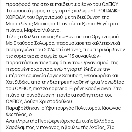
προσφορά της στο εκπαιδευτικό έργο του ΩΔΕΙΟΥ.
Το μουσικό μέρος της γιορτής κάλυψε η ΠΡΟΠΑΙΔΙΚΗ
ΧΟΡΩΔΙΑ του Οργανισμού, με τη διεύθυνση της
Μαριαλένας Μπόκαρη. Πιάνο έπαιξε η καθηγήτρια
πιάνου, Μαρίνα Μυλωνά.
Τέλος ο Καλλιτεχνικός Διευθυντής του Οργανισμού,
Μο Σταύρος Σολωμός, παρουσίασε τα καλλιτεχνικά
πεπραγμένα του 2024 επί οθόνης, που περιλάμβαναν
τις κυριότερες στιγμές των 113 συναυλιών-
παραστάσεων των τμημάτων του Οργανισμού, της
περασμένης χρονιάς, ενώ η γιορτή έληξε με την
υπέροχη ερμηνεία έργων Schubert, Θεοδωράκη και
Χατζιδάκι, από την διαπρεπή καθηγήτρια Μονωδίας
του ΩΔΕΙΟΥ, mezzo soprano, Ειρήνη Καράγιαννη. Στο
πιάνο τη συνόδευσε η πιανίστα καθηγήτρια του
ΩΔΕΙΟΥ, Λούση Χριστοδούλου.
Παραβρέθηκαν, ο Υφυπουργός Πολιτισμού, Ιάσωνας
Φωτήλας, ο
Αναπληρωτής Περιφερειάρχης Δυτικής Ελλάδας,
Χαράλαμπος Μπονάνος, η βουλευτής Αχαΐας, Σία