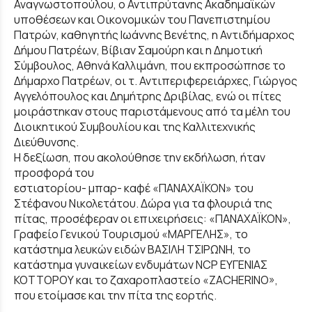
Αναγνωστοπούλου, ο Αντιπρύτανης Ακαδημαϊκών
υποθέσεων και Οικονομικών του Πανεπιστημίου
Πατρών, καθηγητής Ιωάννης Βενέτης, η Αντιδήμαρχος
Δήμου Πατρέων, Βίβιαν Σαμούρη και η Δημοτική
Σύμβουλος, Αθηνά Καλλιμάνη, που εκπροσώπησε το
Δήμαρχο Πατρέων, οι τ. Αντιπεριφερειάρχες, Γιώργος
Αγγελόπουλος και Δημήτρης Δριβίλας, ενώ οι πίτες
μοιράστηκαν στους παριστάμενους από τα μέλη του
Διοικητικού Συμβουλίου και της Καλλιτεχνικής
Διεύθυνσης.
Η δεξίωση, που ακολούθησε την εκδήλωση, ήταν
προσφορά του
εστιατορίου- μπαρ- καφέ «ΠΑΝΑΧΑΪΚΟΝ» του
Στέφανου Νικολετάτου. Δώρα για τα φλουριά της
πίτας, προσέφεραν οι επιχειρήσεις: «ΠΑΝΑΧΑΪΚΟΝ»,
Γραφείο Γενικού Τουρισμού «ΜΑΡΓΕΛΗΣ», το
κατάστημα λευκών ειδών ΒΑΣΙΛΗ ΤΣΙΡΩΝΗ, το
κατάστημα γυναικείων ενδυμάτων NCP ΕΥΓΕΝΙΑΣ
ΚΟΤΤΟΡΟΥ και το ζαχαροπλαστείο «ZACHERINO»,
που ετοίμασε και την πίτα της εορτής.