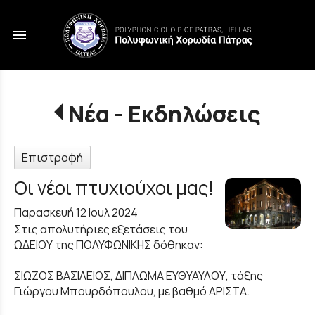
menu
Νέα - Εκδηλώσεις
Επιστροφή
Οι νέοι πτυχιούχοι μας!
Παρασκευή 12 Ιουλ 2024
Στις απολυτήριες εξετάσεις του
ΩΔΕΙΟΥ της ΠΟΛΥΦΩΝΙΚΗΣ δόθηκαν:
ΣΙΩΖΟΣ ΒΑΣΙΛΕΙΟΣ, ΔΙΠΛΩΜΑ ΕΥΘΥΑΥΛΟΥ, τάξης
Γιώργου Μπουρδόπουλου, με βαθμό ΑΡΙΣΤΑ.