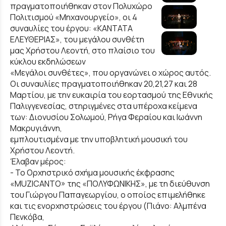
πραγματοποιήθηκαν στον Πολυχώρο
Πολιτισμού «Μηχανουργείο», οι 4
συναυλίες του έργου: «ΚΑΝΤΑΤΑ
ΕΛΕΥΘΕΡΙΑΣ», του μεγάλου συνθέτη
μας Χρήστου Λεοντή, στο πλαίσιο του
κύκλου εκδηλώσεων
«Μεγάλοι συνθέτες», που οργανώνει ο χώρος αυτός.
Οι συναυλίες πραγματοποιήθηκαν 20,21,27 και 28
Μαρτίου, με την ευκαιρία του εορτασμού της Εθνικής
Παλιγγενεσίας, στηριγμένες στα υπέροχα κείμενα
των: Διονυσίου Σολωμού, Ρήγα Φεραίου και Ιωάννη
Μακρυγιάννη,
εμπλουτισμένα με την υποβλητική μουσική του
Χρήστου Λεοντή.
Έλαβαν μέρος:
- Το Ορχηστρικό σχήμα μουσικής έκφρασης
«MUZICANTO» της «ΠΟΛΥΦΩΝΙΚΗΣ», με τη διεύθυνση
του Γιώργου Παπαγεωργίου, ο οποίος επιμελήθηκε
και τις ενορχηστρώσεις του έργου (Πιάνο: Αλμπένα
Πενκόβα,