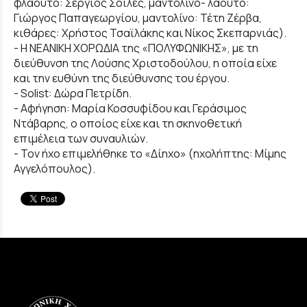
φλάουτο: Σέργιος Σοϊλές, μαντολίνο- λαούτο:
Γιώργος Παπαγεωργίου, μαντολίνο: Τέτη Ζέρβα,
κιθάρες: Χρήστος Τσαϊλάκης και Νίκος Σκεπαρνιάς).
- Η ΝΕΑΝΙΚΗ ΧΟΡΩΔΙΑ της «ΠΟΛΥΦΩΝΙΚΗΣ», με τη
διεύθυνση της Λούσης Χριστοδούλου, η οποία είχε
και την ευθύνη της διεύθυνσης του έργου.
- Solist: Δώρα Πετρίδη.
- Αφήγηση: Μαρία Κοσσυφίδου και Γεράσιμος
Ντάβαρης, ο οποίος είχε και τη σκηνοθετική
επιμέλεια των συναυλιών.
- Τον ήχο επιμελήθηκε το «Δίηχο» (ηχολήπτης: Μίμης
Αγγελόπουλος).