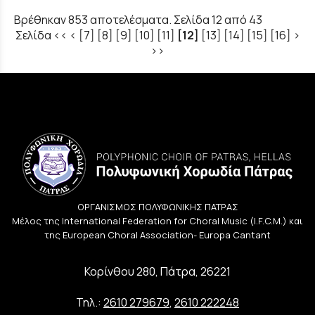
Βρέθηκαν 853 αποτελέσματα. Σελίδα 12 από 43
Σελίδα
<<
<
[7]
[8]
[9]
[10]
[11]
[12]
[13]
[14]
[15]
[16]
>
>>
ΟΡΓΑΝΙΣΜΟΣ ΠΟΛΥΦΩΝΙΚΗΣ ΠΑΤΡΑΣ
Μέλος της International Federation for Choral Music (I.F.C.M.) και
της European Choral Association- Europa Cantant
Κορίνθου 280, Πάτρα, 26221
Τηλ.:
2610 279679
,
2610 222248