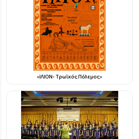
«ΙΛΙΟΝ- Τρωϊκός Πόλεμος»