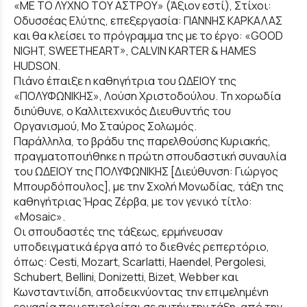
«ΜΕ ΤΟ ΛΥΧΝΟ ΤΟΥ ΑΣΤΡΟΥ» (Άξιον εστί), Στίχοι:
Οδυσσέας Ελύτης, επεξεργασία: ΓΙΑΝΝΗΣ ΚΑΡΚΑΛΑΣ
και θα κλείσει το πρόγραμμα της με το έργο: «GOOD
NIGHT, SWEETHEART», CALVIN KARTER & HAMES
HUDSON.
Πιάνο έπαιξε η καθηγήτρια του ΩΔΕΙΟΥ της
«ΠΟΛΥΦΩΝΙΚΗΣ», Λούση Χριστοδούλου. Τη χορωδία
διηύθυνε, ο Καλλιτεχνικός Διευθυντής του
Οργανισμού, Μο Σταύρος Σολωμός.
Παράλληλα, το βράδυ της παρελθούσης Κυριακής,
πραγματοποιήθηκε η πρώτη σπουδαστική συναυλία
του ΩΔΕΙΟΥ της ΠΟΛΥΦΩΝΙΚΗΣ [Διεύθυνση: Γιώργος
Μπουρδόπουλος], με την Σχολή Μονωδίας, τάξη της
καθηγήτριας Ήρας Ζέρβα, με τον γενικό τίτλο:
«Mosaic».
Οι σπουδαστές της τάξεως, ερμήνευσαν
υποδειγματικά έργα από το διεθνές ρεπερτόριο,
όπως: Cesti, Mozart, Scarlatti, Haendel, Pergolesi,
Schubert, Bellini, Donizetti, Bizet, Webber και
Κωνσταντινίδη, αποδεικνύοντας την επιμελημένη