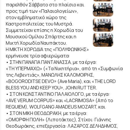
παρελθόν Σάββατο στο πλαίσιο και
προς τιμή των «Παλαιολογείων»,
στον εμβληματικό χώρο της
Καστροπολιτείας του Μυστρά.
Συμμετείχαν επίσης η Χορωδία του
Μουσικού Ομίλου Σπάρτης και η
Μικτή Χορωδία Ναυπάκτου.
Η ΜΙΚΤΗ ΧΟΡΩΔΙΑ της «ΠΟΛΥΦΩΝΙΚΗΣ»
ερμήνευσε τρία αφιερώματα:
• ΣΤΗΝ ΠΑΝΑΓΙΑ ΠΑΝΤΑΝΑΣΣΑ, με τα έργα:
«ΤΗ ΥΠΕΡΜΑΧΩ» («Τα Νικητήρια», από τη «Συμφωνία
της Λεβεντιάς», ΜΑΝΩΛΗΣ ΚΑΛΟΜΟΙΡΗΣ,
«BOGORODITSE DEVO» (Ave Maria), και «THE LORD
BLESS YOU AND KEEP YOU», JOHN RUTTER.
• ΣΤΟΝ ΚΩΝΣΤΑΝΤΙΝΟ ΠΑΛΑΙΟΛΟΓΟ, με τα έργα:
«AVE VERUM CORPUS» και «LACRIMOSA» (Από το
REQUIEM), WOLFGANG AMADEUS MOZART, και
• ΣΤΟΝ ΜΙΚΗ ΘΕΟΔΩΡΑΚΗ, με τα έργα:
«ΟΜΟΡΦΗ ΠΟΛΗ» (Λιποτάκτες), Στίχοι: Γιάννης
Θεοδωράκης, επεξεργασία: ΛΑΖΑΡΟΣ ΔΕΛΗΔΗΜΟΣ,