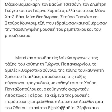
Μάρκο Βαμβακάρη, τον Βασίλη Τσιτσάνη, τον Δημήτρη
Γκόγκο και τον Γιώργο Ζαμπέτα, αλλά και στους Μάνο
Χατζιδάκι, Μίκη Θεοδωράκη, Σταύρο Ξαρχάκο και
Σταύρο Κουγιουμτζή, που εδραίωσαν και καθιέρωσαν
την παρεξηγημένη μουσική του ρεμπέτικου και του
μπουζουκιού.
Μετείχαν σπουδαστές λαϊκών οργάνων, της
τάξης του καθηγητή Γιώργου Παπαγεωργίου, το
9μελές κιθαριστικό σύνολο, της τάξης του καθηγητή
Χρήστου Τσαϊλάκη, σπουδαστές της τάξης
σύγχρονου τραγουδιού, με καθηγήτρια τη Χρύσα
Πανταζοπούλου και ο καθηγητής ακορντεόν,
Απόστολος Τσέφος. Τα κείμενα της μουσικής
παράστασης επιμελήθηκε η Διοικητική Διευθύντρια
του Ωδείου- πιανίστα Έφη Καββαδία- Ζέρβα και ο