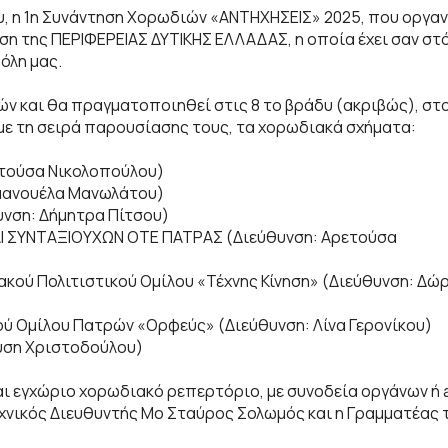
, η 1η Συνάντηση Χορωδιών «ΑΝΤΗΧΗΣΕΙΣ» 2025, που οργαν
 της ΠΕΡΙΦΕΡΕΙΑΣ ΔΥΤΙΚΗΣ ΕΛΛΑΔΑΣ, η οποία έχει σαν στό
όλη μας.
ν και θα πραγματοποιηθεί στις 8 το βράδυ (ακριβώς), στ
ε τη σειρά παρουσίασης τους, τα χορωδιακά σχήματα:
ετούσα Νικολοπούλου)
μανουέλα Μανωλάτου)
υνση: Δήμητρα Πίτσου)
Ι ΣΥΝΤΑΞΙΟΥΧΩΝ ΟΤΕ ΠΑΤΡΑΣ (Διεύθυνση: Αρετούσα
ού Πολιτιστικού Ομίλου «Τέχνης Κίνηση» (Διεύθυνση: Δώ
 Ομίλου Πατρών «Ορφεύς» (Διεύθυνση: Λίνα Γερονίκου)
ύση Χριστοδούλου)
αι εγχώριο χορωδιακό ρεπερτόριο, με συνοδεία οργάνων ή 
εχνικός Διευθυντής Μο Σταύρος Σολωμός και η Γραμματέα