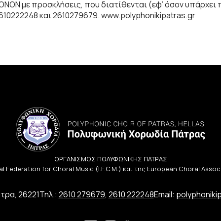
ά ΜΟΝΟΝ με προσκλήσεις, που διατίθενται (εφ’ όσον υπάρχ
2610222248 και 2610279679. www.polyphonikipatras.gr
ΟΡΓΑΝΙΣΜΟΣ ΠΟΛΥΦΩΝΙΚΗΣ ΠΑΤΡΑΣ
l Federation for Choral Music (I.F.C.M.) και της European Choral Asso
τρα, 26221
Τηλ.:
2610 279679
,
2610 222248
Email:
polyphoniki