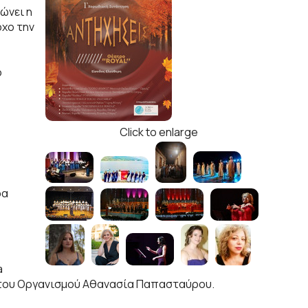
ώνει η
χο την
ο
Click to enlarge
ρα
a
ς του Οργανισμού Αθανασία Παπασταύρου.