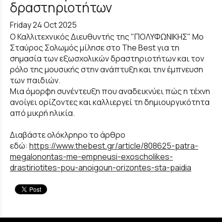
δραστηριοτήτων
Friday 24 Oct 2025
Ο Καλλιτεχνικός Διευθυντής της "ΠΟΛΥΦΩΝΙΚΗΣ" Μο
Σταύρος Σολωμός μίλησε στο The Best για τη
σημασία των εξωσχολικών δραστηριοτήτων και τον
ρόλο της μουσικής στην ανάπτυξη και την έμπνευση
των παιδιών.
Μια όμορφη συνέντευξη που αναδεικνύει πώς η τέχνη
ανοίγει ορίζοντες και καλλιεργεί τη δημιουργικότητα
από μικρή ηλικία.
Διαβάστε ολόκλρηρο το άρθρο
εδώ:
https://www.thebest.gr/article/808625-patra-
megalonontas-me-empneusi-exoscholikes-
drastiriotites-pou-anoigoun-orizontes-sta-paidia