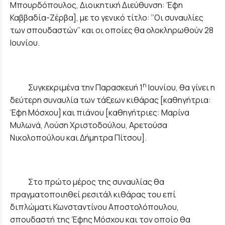
Μπουρδόπουλος, Διοικητική Διεύθυνση: Έφη
Καββαδία-Ζέρβα], με το γενικό τίτλο: ‘’Οι συναυλίες
των σπουδαστών’’ και οι οποίες θα ολοκληρωθούν 28
Ιουνίου.
η
Συγκεκριμένα την Παρασκευή 1
Ιουνίου, θα γίνει η
δεύτερη συναυλία των τάξεων κιθάρας [καθηγήτρια:
Έφη Μόσχου] και πιάνου [καθηγήτριες: Μαρίνα
Μυλωνά, Λούση Χριστοδούλου, Αρετούσα
Νικολοπούλου και Δήμητρα Πίτσου].
Στο πρώτο μέρος της συναυλίας θα
πραγματοποιηθεί ρεσιτάλ κιθάρας του επί
διπλώματι Κωνσταντίνου Αποστολόπουλου,
σπουδαστή της Έφης Μόσχου και τον οποίο θα