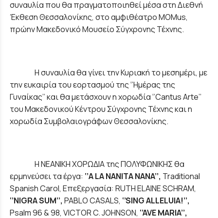
συναυλία που θα πραγματοποιηθεί μέσα στη Διεθνή
Έκθεση Θεσσαλονίκης, στο αμφιθέατρο MOMus,
πρώην Μακεδονικό Μουσείο Σύγχρονης Τέχνης.
Η συναυλία θα γίνει την Κυριακή το μεσημέρι, με
την ευκαιρία του εορτασμού της ‘’Ημέρας της
Γυναίκας’’ και θα μετάσχουν η χορωδία ‘’Cantus Arte’’
του Μακεδονικού Κέντρου Σύγχρονης Τέχνης και η
χορωδία Συμβολαιογράφων Θεσσαλονίκης.
Η ΝΕΑΝΙΚΗ ΧΟΡΩΔΙΑ της ΠΟΛΥΦΩΝΙΚΗΣ θα
ερμηνεύσει τα έργα:
‘’A LA NANITA NANA’’,
Traditional
Spanish Carol, Επεξεργασία: RUTH ELAINE SCHRAM,
‘’
NIGRA
SUM
’’,
PABLO CASALS,
‘’
SING
ALLELUIA
!’’,
Psalm 96 & 98, VICTOR C. JOHNSON,
‘’
AVE
MARIA
’’,