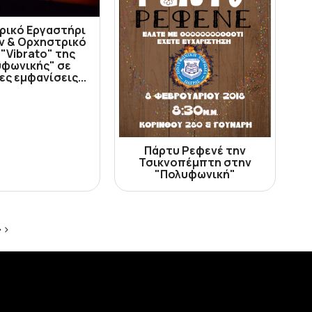
ρικό Εργαστήρι
ν & Ορχηστρικό
"Vibrato" της
υφωνικής" σε
ες εμφανίσεις...
Πάρτυ Ρεφενέ την
Τσικνοπέμπτη στην
"Πολυφωνική"
>>