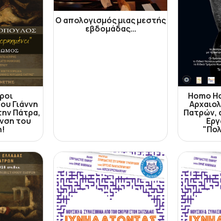
Ο απολογισμός μιας μεστής
εβδομάδας...
ροι
Homo Ho
ου Γιάννη
Αρχαιο
ην Πάτρα,
Πατρών, 
νση του
Εργ
η!
"Πολ