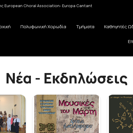
 της European Choral Association- Europa Cantant
ρχική
Πολυφωνική Χορωδία
Τμήματα
Καθηγητές Ω
Επ
Νέα - Εκδηλώσεις