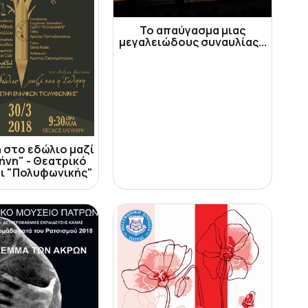
Το απαύγασμα μιας
μεγαλειώδους συναυλίας...
 στο εδώλιο μαζί
λήνη" - Θεατρικό
ι "Πολυφωνικής"