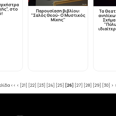
Ορχήστρα
ής", στο
Παρουσίαση βιβλίου:
Τα Θεατ
ό!
"Σαλός Θεού- Ο Μυστικός
ανηλίκω
Μίκης’’
Σχήμα 
"Πολ
ιδιαίτερ
ελίδα
<<
<
[21]
[22]
[23]
[24]
[25]
[26]
[27]
[28]
[29]
[30]
>