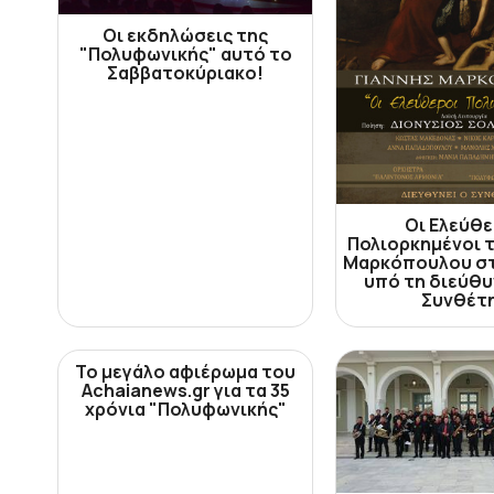
Οι εκδηλώσεις της
"Πολυφωνικής" αυτό το
Σαββατοκύριακο!
Οι Ελεύθε
Πολιορκημένοι τ
Μαρκόπουλου στ
υπό τη διεύθυ
Συνθέτ
Το μεγάλο αφιέρωμα του
Achaianews.gr για τα 35
χρόνια "Πολυφωνικής"