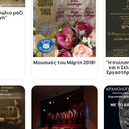
δώλιο μαζί
νη’’
Μουσικές του Μάρτη 2018!
"Η ποίηση
και η Σε
Εργαστήρ