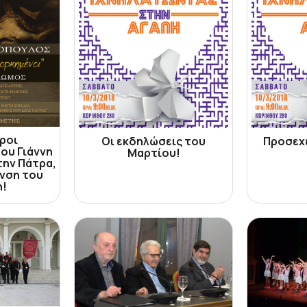
ροι
Οι εκδηλώσεις του
Προσεχ
ου Γιάννη
Μαρτίου!
ην Πάτρα,
νση του
η!