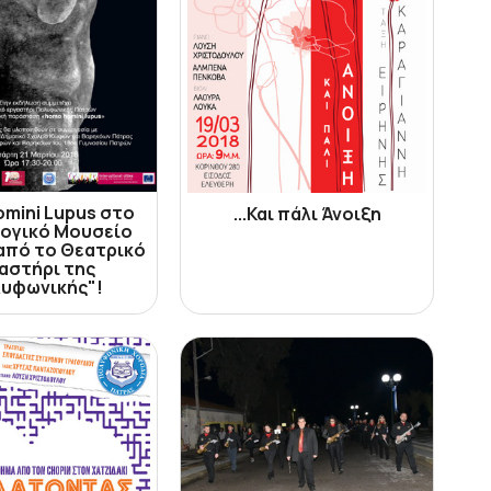
mini Lupus στο
...Και πάλι Άνοιξη
λογικό Μουσείο
από το Θεατρικό
αστήρι της
υφωνικής"!