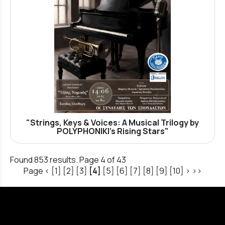
"Strings, Keys & Voices: A Musical Trilogy by
POLYPHONIKI’s Rising Stars"
Found 853 results. Page 4 of 43
Page
<
[1]
[2]
[3]
[4]
[5]
[6]
[7]
[8]
[9]
[10]
>
>>