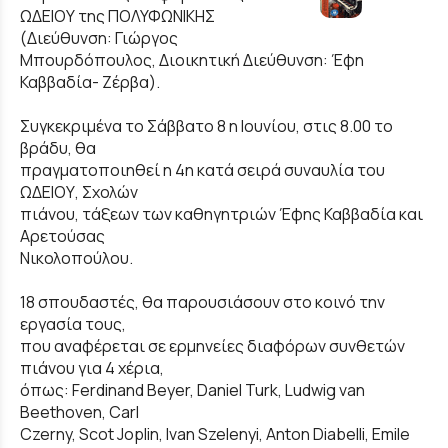
ΩΔΕΙΟΥ της ΠΟΛΥΦΩΝΙΚΗΣ
(Διεύθυνση: Γιώργος
Μπουρδόπουλος, Διοικητική Διεύθυνση: Έφη
Καββαδία- Ζέρβα).
Συγκεκριμένα το Σάββατο 8 η Ιουνίου, στις 8.00 το
βράδυ, θα
πραγματοποιηθεί η 4η κατά σειρά συναυλία του
ΩΔΕΙΟΥ, Σχολών
πιάνου, τάξεων των καθηγητριών Έφης Καββαδία και
Αρετούσας
Νικολοπούλου.
18 σπουδαστές, θα παρουσιάσουν στο κοινό την
εργασία τους,
που αναφέρεται σε ερμηνείες διαφόρων συνθετών
πιάνου για 4 χέρια,
όπως: Ferdinand Beyer, Daniel Turk, Ludwig van
Beethoven, Carl
Czerny, Scot Joplin, Ivan Szelenyi, Anton Diabelli, Emile