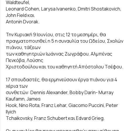
Waldteufel,
Leonard Cohen, Larysa Ivanenko, Dmitri Shostakovich,
John Field και
Antonin Dvorak.
Την Κυριακή 9 Ιουνίου, στις 12 το μεσημέρι, θα
πραγματοποιηθεί η 5 η συναυλία του Ωδείου, Σχολών
πιάνου, τάξεων
των καθηγητριών Ιωάννας Ζωγράφου, Αλμπένας
Πενκόβα, Λούσης
Χριστοδούλου και του καθηγητή Απόστολου Τσέφου.
17 σπουδαστές, θα ερμηνεύσουν έργα πιάνου για 4
χέρια των
συνθετών: Dennis Alexander, Bobby Darin- Murray
Kaufamn, James
Hook, Nino Rota, Franz Lehar, Giacomo Puccini, Peter
Ilyich
Tchaikovsky, Franz Schubert και Edvard Grieg.