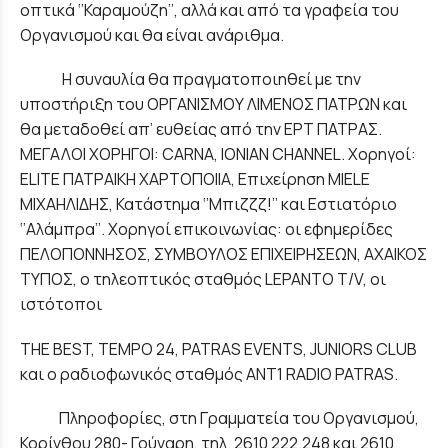
οπτικά ‘’Καραμούζη’’, αλλά και από τα γραφεία του
Οργανισμού και θα είναι ανάριθμα.
Η συναυλία θα πραγματοποιηθεί με την
υποστήριξη του ΟΡΓΑΝΙΣΜΟΥ ΛΙΜΕΝΟΣ ΠΑΤΡΩΝ και
θα μεταδοθεί απ’ ευθείας από την ΕΡΤ ΠΑΤΡΑΣ.
ΜΕΓΑΛΟΙ ΧΟΡΗΓΟΙ: CARNA, IONIAN CHANNEL. Χορηγοί:
ELITE ΠΑΤΡΑΙΚΗ ΧΑΡΤΟΠΟΙΙΑ, Επιχείρηση ΜΙΕLE
ΜΙΧΑΗΛΙΔΗΣ, Κατάστημα ‘’Mπιζζζ!’’ και Εστιατόριο
‘’Αλάμπρα’’. Χορηγοί επικοινωνίας: οι εφημερίδες
ΠΕΛΟΠΟΝΝΗΣΟΣ, ΣΥΜΒΟΥΛΟΣ ΕΠΙΧΕΙΡΗΣΕΩΝ, ΑΧΑΙΚΟΣ
ΤΥΠΟΣ, ο τηλεοπτικός σταθμός LEPANTO T/V, οι
ιστότοποι
ΤΗΕ BEST, TEMPO 24, PATRAS EVENTS, JUNIORS CLUB
και ο ραδιοφωνικός σταθμός ΑΝΤ1 RADIO PATRAS.
Πληροφορίες, στη Γραμματεία του Οργανισμού,
Κορίνθου 280- Γούναρη, τηλ. 2610 222.248 και 2610