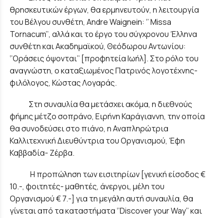
θρησκευτικών έργων, θα ερμηνευτούν, η λειτουργία
του Βέλγου συνθέτη, Andre Waignein: ‘’ Missa
Tornacum’’, αλλά και το έργο του σύγχρονου Έλληνα
συνθέτη και Ακαδημαϊκού, Θεόδωρου Αντωνίου:
‘’Οράσεις όψονται’’ [προφητεία Ιωήλ]. Στο ρόλο του
αναγνώστη, ο καταξιωμένος Πατρινός λογοτέχνης-
φιλόλογος, Κώστας Λογαράς.
Στη συναυλία θα μετάσχει ακόμα, η διεθνούς
φήμης μέτζο σοπράνο, Ειρήνη Καράγιαννη, την οποία
θα συνοδεύσει στο πιάνο, η Αναπληρώτρια
Καλλιτεχνική Διευθύντρια του Οργανισμού, Έφη
Καββαδία- Ζέρβα.
Η προπώληση των εισιτηρίων [γενική είσοδος €
10.-, φοιτητές- μαθητές, άνεργοι, μέλη του
Οργανισμού € 7.-] για τη μεγάλη αυτή συναυλία, θα
γίνεται από τα καταστήματα ‘’Discover your Way’’ και