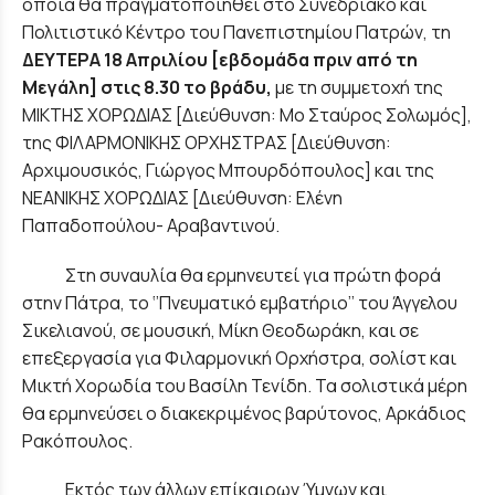
οποία θα πραγματοποιηθεί στο Συνεδριακό και
Πολιτιστικό Κέντρο του Πανεπιστημίου Πατρών, τη
ΔΕΥΤΕΡΑ 18 Απριλίου [εβδομάδα πριν από τη
Μεγάλη] στις 8.30 το βράδυ,
με τη συμμετοχή της
ΜΙΚΤΗΣ ΧΟΡΩΔΙΑΣ [Διεύθυνση: Μο Σταύρος Σολωμός],
της ΦΙΛΑΡΜΟΝΙΚΗΣ ΟΡΧΗΣΤΡΑΣ [Διεύθυνση:
Αρχιμουσικός, Γιώργος Μπουρδόπουλος] και της
ΝΕΑΝΙΚΗΣ ΧΟΡΩΔΙΑΣ [Διεύθυνση: Ελένη
Παπαδοπούλου- Αραβαντινού.
Στη συναυλία θα ερμηνευτεί για πρώτη φορά
στην Πάτρα, το ‘’Πνευματικό εμβατήριο’’ του Άγγελου
Σικελιανού, σε μουσική, Μίκη Θεοδωράκη, και σε
επεξεργασία για Φιλαρμονική Ορχήστρα, σολίστ και
Μικτή Χορωδία του Βασίλη Τενίδη. Τα σολιστικά μέρη
θα ερμηνεύσει ο διακεκριμένος βαρύτονος, Αρκάδιος
Ρακόπουλος.
Εκτός των άλλων επίκαιρων Ύμνων και