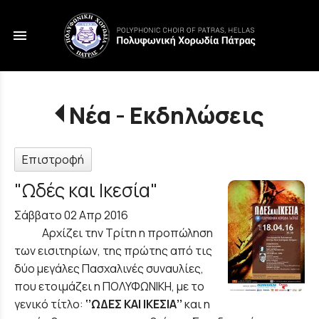
menu
Νέα - Εκδηλώσεις
Επιστροφή
"Ωδές και Ικεσία"
Σάββατο 02 Απρ 2016
Αρχίζει την Τρίτη η προπώληση
των εισιτηρίων, της πρώτης από τις
δύο μεγάλες Πασχαλινές συναυλίες,
που ετοιμάζει η ΠΟΛΥΦΩΝΙΚΗ, με το
γενικό τίτλο:
‘’ΩΔΕΣ ΚΑΙ ΙΚΕΣΙΑ’’
και η