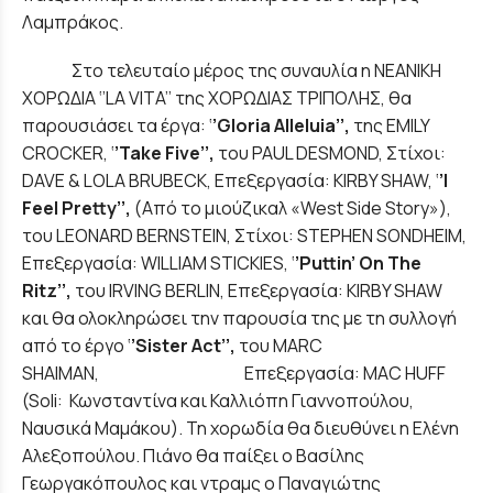
Λαμπράκος.
Στο τελευταίο μέρος της συναυλία η ΝΕΑΝΙΚΗ
ΧΟΡΩΔΙΑ ‘’LA VITA’’ της ΧΟΡΩΔΙΑΣ ΤΡΙΠΟΛΗΣ, θα
παρουσιάσει τα έργα: ‘
’
Gloria Alleluia
’’,
της EMILY
CROCKER, ‘
’
Take Five
’’,
του PAUL DESMOND, Στίχοι:
DAVE & LOLA BRUBECK, Επεξεργασία: KIRBY SHAW, ‘
’
I
Feel Pretty
’’,
(Από το μιούζικαλ «West Side Story»),
του LEONARD BERNSTEIN, Στίχοι: STEPHEN SONDHEIM,
Επεξεργασία: WILLIAM STICKIES, ‘
’
Puttin’ On The
Ritz
’’,
του IRVING BERLIN, Επεξεργασία: KIRBY SHAW
και θα ολοκληρώσει την παρουσία της με τη συλλογή
από το έργο ‘
’Sister Act’’
,
του MARC
SHAIMAN, Επεξεργασία: MAC HUFF
(Soli: Κωνσταντίνα και Καλλιόπη Γιαννοπούλου,
Ναυσικά Μαμάκου). Τη χορωδία θα διευθύνει η Ελένη
Αλεξοπούλου. Πιάνο θα παίξει ο Βασίλης
Γεωργακόπουλος και ντραμς ο Παναγιώτης