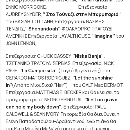
ENNIO MORRICONE, Επεξεργασία:
AUDREY SNYDER,
‘’ Στο Τούνεζι στην Μπαρμπαριά’’
του ΒΑΣΙΛΗ ΤΣΙΤΣΑΝΗ, Επεξεργασία: ΒΑΣΙΛΗΣ
ΤΕΝΙΔΗΣ,
‘’
Shenandoah
’’,
ΦΟΛΚΛΟΡΙΚΟ ΤΡΑΓΟΥΔΙ
ΑΜΕΡΙΚΗΣ Επεξεργασία: JAY ALTHOUSE,
‘’Ι
magine
’’
του
JOHN LENNON,
Επεξεργασία: CHUCK CASSEY,
‘’
Niska
Banja
’’,
ΤΣΙΓΓΑΝΙΚΟ ΤΡΑΓΟΥΔΙ ΣΕΡΒΙΑΣ, Επεξεργασία: NICK
PAGE,
‘’
La
Cumparsita
’’
(Ταγκό Αργεντινής) του
GERARDO MATOS RODRIGUEZ,
‘’
Let
the
sunshine
in
’’
(Από το Μιούζικαλ ‘’Hair’’) του CALT Mac DERMOT,
Επεξεργασία:MATTHIAS E. BECKER και θα κλείσει το
πρόγραμμα με το NEGRO SPIRITUAL,
‘’
Ain
’
t
no
grave
can
hold
my
body
down
’’,
Επεξεργασία: PAUL
CALDWELL & SEAN IVORY. Τη χορωδία θα διευθύνει η
Ελένη Παπαδοπούλου-Αραβαντινού, ενώ πιάνο θα
παίξει η Μαρίνα Μυλωνά και κρουστά ο Γιώργος