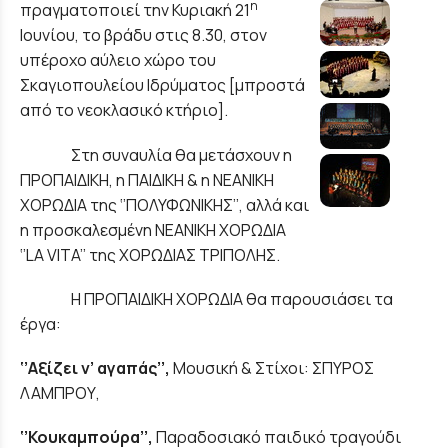
η
πραγματοποιεί την Κυριακή 21
Ιουνίου, το βράδυ στις 8.30, στον
υπέροχο αύλειο χώρο του
Σκαγιοπουλείου Ιδρύματος [μπροστά
από το νεοκλασικό κτήριο].
Στη συναυλία θα μετάσχουν η
ΠΡΟΠΑΙΔΙΚΗ, η ΠΑΙΔΙΚΗ & η ΝΕΑΝΙΚΗ
ΧΟΡΩΔΙΑ της ‘’ΠΟΛΥΦΩΝΙΚΗΣ’’, αλλά και
η προσκαλεσμένη ΝΕΑΝΙΚΗ ΧΟΡΩΔΙΑ
‘’LA VITA’’ της ΧΟΡΩΔΙΑΣ ΤΡΙΠΟΛΗΣ.
Η ΠΡΟΠΑΙΔΙΚΗ ΧΟΡΩΔΙΑ θα παρουσιάσει τα
έργα:
‘’Αξίζει ν’ αγαπάς’’
,
Μουσική & Στίχοι: ΣΠΥΡΟΣ
ΛΑΜΠΡΟΥ,
‘’Κουκαμπούρα’’
,
Παραδοσιακό παιδικό τραγούδι