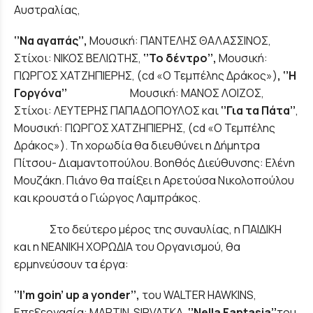
Αυστραλίας,
‘’Να αγαπάς’’
,
Μουσική: ΠΑΝΤΕΛΗΣ ΘΑΛΑΣΣΙΝΟΣ,
Στίχοι: ΝΙΚΟΣ ΒΕΛΙΩΤΗΣ,
‘’Το δέντρο’’,
Μουσική:
ΓΙΩΡΓΟΣ ΧΑΤΖΗΠΙΕΡΗΣ, (cd «Ο Τεμπέλης Δράκος»)
, ‘’Η
Γοργόνα’’
Μουσική: ΜΑΝΟΣ ΛΟΙΖΟΣ,
Στίχοι: ΛΕΥΤΕΡΗΣ ΠΑΠΑΔΟΠΟΥΛΟΣ και
‘’Για τα Πάτα’’
,
Μουσική: ΓΙΩΡΓΟΣ ΧΑΤΖΗΠΙΕΡΗΣ, (cd «Ο Τεμπέλης
Δράκος»). Τη χορωδία θα διευθύνει η Δήμητρα
Πίτσου- Διαμαντοπούλου. Βοηθός Διεύθυνσης: Ελένη
Μουζάκη. Πιάνο θα παίξει η Αρετούσα Νικολοπούλου
και κρουστά ο Γιώργος Λαμπράκος.
Στο δεύτερο μέρος της συναυλίας, η ΠΑΙΔΙΚΗ
και η ΝΕΑΝΙΚΗ ΧΟΡΩΔΙΑ του Οργανισμού, θα
ερμηνεύσουν τα έργα:
‘’Ι’
m
goin
’
up
a
yonder
’’,
του WALTER HAWKINS,
Επεξεργασία: MARTIN SIRVATKA,
‘’
Nella
Fantasia
’’
του