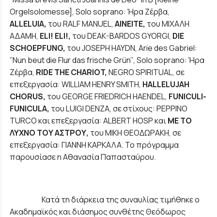
Orgelsolomesse],
Solo
soprano
: Ήρα Ζέρβα,
ALLELUIA
,
του RALF MANUEL,
ΑΙΝΕΙΤΕ,
του ΜΙΧΑΛΗ
ΑΔΑΜΗ,
ELI
! ELI
!,
του DEAK-BARDOS GYORGI,
DIE
SCH
ΟΕPFUNG
,
του JOSEPH HAYDN, Arie des Gabriel:
‘’Nun beut die Flur das frische Grün’’,
Solo
soprano
: Ήρα
Ζέρβα,
RIDE
THE
CHARIOT
,
NEGRO SPIRITUAL, σε
επεξεργασία: WILLIAM HENRY SMITH,
HALLELUJAH
CHORUS
,
του GEORGE FRIEDRICH HAENDEL,
FUNICULI
-
FUNICULA
,
του LUIGI DENZA, σε στίχους: PEPPINO
TURCO και επεξεργασία: ALBERT HOSP και
ΜΕ ΤΟ
ΛΥΧΝΟ ΤΟΥ ΑΣΤΡΟΥ,
του ΜΙΚΗ ΘΕΟΔΩΡΑΚΗ, σε
επεξεργασία: ΓΙΑΝΝΗ ΚΑΡΚΑΛΑ. Το πρόγραμμα
παρουσίασε η Αθανασία Παπασταύρου.
Κατά τη διάρκεια της συναυλίας τιμήθηκε ο
Ακαδημαϊκός και διάσημος συνθέτης Θεόδωρος