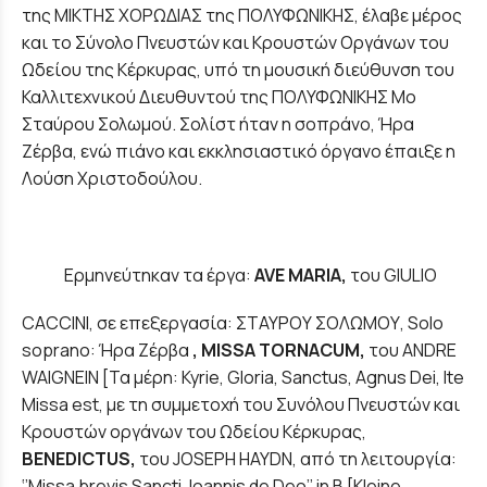
της ΜΙΚΤΗΣ ΧΟΡΩΔΙΑΣ της ΠΟΛΥΦΩΝΙΚΗΣ, έλαβε μέρος
και το Σύνολο Πνευστών και Κρουστών Οργάνων του
Ωδείου της Κέρκυρας, υπό τη μουσική διεύθυνση του
Καλλιτεχνικού Διευθυντού της ΠΟΛΥΦΩΝΙΚΗΣ Μο
Σταύρου Σολωμού. Σολίστ ήταν η σοπράνο, Ήρα
Ζέρβα, ενώ πιάνο και εκκλησιαστικό όργανο έπαιξε η
Λούση Χριστοδούλου.
Ερμηνεύτηκαν τα έργα:
AVE
MARIA
,
του GIULIO
CACCINI, σε επεξεργασία: ΣΤΑΥΡΟΥ ΣΟΛΩΜΟΥ,
Solo
soprano
: Ήρα Ζέρβα
,
MISSA
TORNACUM
,
του ANDRE
WAIGNEIN [Τα μέρη: Kyrie, Gloria, Sanctus, Agnus Dei, Ite
Missa est, με τη συμμετοχή του Συνόλου Πνευστών και
Κρουστών οργάνων του Ωδείου Κέρκυρας,
ΒΕΝΕ
DICTUS
,
του JOSEPH HAYDN, από τη λειτουργία:
‘’Missa brevis Sancti Joannis de Deo’’ in B [Kleine