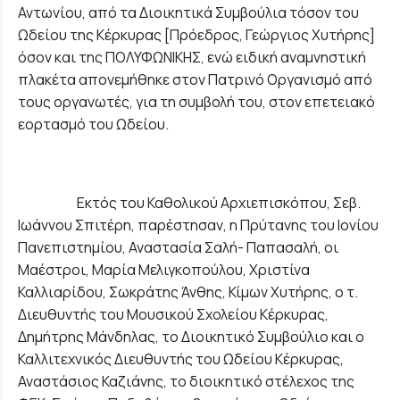
Αντωνίου, από τα Διοικητικά Συμβούλια τόσον του
Ωδείου της Κέρκυρας [Πρόεδρος, Γεώργιος Χυτήρης]
όσον και της ΠΟΛΥΦΩΝΙΚΗΣ, ενώ ειδική αναμνηστική
πλακέτα απονεμήθηκε στον Πατρινό Οργανισμό από
τους οργανωτές, για τη συμβολή του, στον επετειακό
εορτασμό του Ωδείου.
Εκτός του Καθολικού Αρχιεπισκόπου, Σεβ.
Ιωάννου Σπιτέρη, παρέστησαν, η Πρύτανης του Ιονίου
Πανεπιστημίου, Αναστασία Σαλή- Παπασαλή, οι
Μαέστροι, Μαρία Μελιγκοπούλου, Χριστίνα
Καλλιαρίδου, Σωκράτης Άνθης, Κίμων Χυτήρης, ο τ.
Διευθυντής του Μουσικού Σχολείου Κέρκυρας,
Δημήτρης Μάνδηλας, το Διοικητικό Συμβούλιο και ο
Καλλιτεχνικός Διευθυντής του Ωδείου Κέρκυρας,
Αναστάσιος Καζιάνης, το διοικητικό στέλεχος της