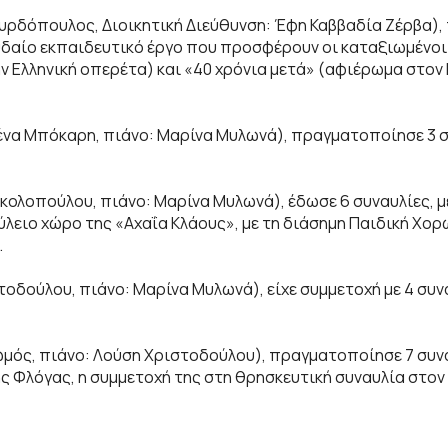
υρδόπουλος, Διοικητική Διεύθυνση: Έφη Καββαδία Ζέρβα),
δαίο εκπαιδευτικό έργο που προσφέρουν οι καταξιωμένοι 
ην Ελληνική οπερέτα) και «40 χρόνια μετά» (αφιέρωμα στο
ένα Μπόκαρη, πιάνο: Μαρίνα Μυλωνά), πραγματοποίησε 3 σ
ικολοπούλου, πιάνο: Μαρίνα Μυλωνά), έδωσε 6 συναυλίες, 
λειο χώρο της «Αχαΐα Κλάους», με τη διάσημη Παιδική Χορ
.
οδούλου, πιάνο: Μαρίνα Μυλωνά), είχε συμμετοχή με 4 συν
μός, πιάνο: Λούση Χριστοδούλου), πραγματοποίησε 7 συνα
Φλόγας, η συμμετοχή της στη θρησκευτική συναυλία στον Ι