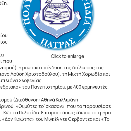
άξη.
ρίου
κιου
ια
Click to enlarge
ι που
νισμού), η μουσική επένδυση της διέλευσης της
πιάνο Λούση Χριστοδούλου), τη Μικτή Χορωδία και
μπλιάνα Σλοβενίας.
εδριακό» του Πανεπιστημίου, με 400 ερμηνευτές,
ισμού (Διεύθυνση: Αθηνά Καλλιμάνη
ρινού: «Οι μύτες το’ σκασαν», που το παρουσίασε
ο , Κώστα Πελετίδη. 8 παραστάσεις έδωσε το τμήμα
 «Δόν Κιχώτης» του Μιγκέλ ντε Θερβάντες και «Το