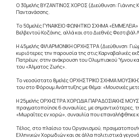
Ο 30μελής ΒΥΖΑΝΤΙΝΟΣ ΧΟΡΟΣ (Διεύθυνση: Γιάννης Κό
Παντανάσσης.
Το 50μελές ΓΥΝΑΙΚΕΙΟ ΦΩΝΗΤΙΚΟ ΣΧΗΜΑ «ΕΜΜΕΛΕΙΑ» (
Βελβεντού Κοζάνης, αλλά και στο Διεθνές Φεστιβάλ 
Η 45μελής ΦΙΛΑΡΜΟΝΙΚΗ ΟΡΧΗΣΤΡΑ (Διεύθυνση: Γιώ
κυριότερες την παρουσία της στις Καρναβαλικές εκ
Πατρέων, στην ανάκρουση του Ολυμπιακού Ύμνου κα
του «Άλματος Ζωής».
Το νεοσύστατο 8μελές ΟΡΧΗΣΤΡΙΚΟ ΣΧΗΜΑ ΜΟΥΣΙΚΗΣ
του στο Φόρουμ Ανάπτυξης με θέμα: «Μουσικές μετα
Η 25μελής ΟΡΧΗΣΤΡΑ ΧΟΡΩΔΙΑ ΠΑΡΑΔΟΣΙΑΚΗΣ ΜΟΥΣΙΚΗ
πραγματοποίησε 6 συναυλίες, με σημαντικότερες, τ
«Μωραΐτες εν χορώ», συναυλία που επαναλήφθηκε κ
Τέλος, στο πλαίσιο του Οργανισμού, πραγματοποιήθ
Ελληνικών Χορωδιών και σε άλλα πολιτιστικά γεγονό