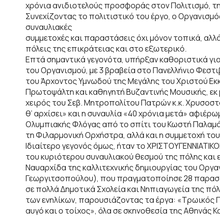
χρόνια ανιδιοτελούς προσφοράς στον Πολιτισμό, τη
Συνεχίζοντας το πολιτιστικό του έργο, ο Οργανισμό
συναυλιακές
συμμετοχές και παραστάσεις όχι μόνον τοπικά, αλλά
πόλεις της επικράτειας και στο εξωτερικό.
Επτά σημαντικά γεγονότα, υπήρξαν καθοριστικά για
του Οργανισμού, με 3 βραβεία στο Πανελλήνιο Φεστ
του Άρχοντος Υμνωδού της Μεγάλης του Χριστού Εκκ
Πρωτοψάλτη και καθηγητή Βυζαντινής Μουσικής, εκ 
χειρός του Σεβ. Μητροπολίτου Πατρών κ.κ. Χρυσοσ
θ’ αρχίσει» και η συναυλία «40 χρόνια μετά» αφιέρ
Ολυμπιακής Φλόγας από το σπίτι του Κωστή Παλαμά,
τη Φιλαρμονική Ορχήστρα, αλλά και η συμμετοχή το
Ιδιαίτερο γεγονός όμως, ήταν το ΧΡΙΣΤΟΥΓΕΝΝΙΑΤΙΚ
του κυριότερου συναυλιακού θεσμού της πόλης και
Ναυαρχίδα της καλλιτεχνικής δημιουργίας του Οργα
Γεωργιτσοπούλου), που πραγματοποίησε 28 παραστάσ
σε πολλά Δημοτικά Σχολεία και Νηπιαγωγεία της πόλ
των ενηλίκων, παρουσιάζοντας τα έργα: «Τρωικός Π
αυγό και ο τοίχος», όλα σε σκηνοθεσία της Αθηνάς 