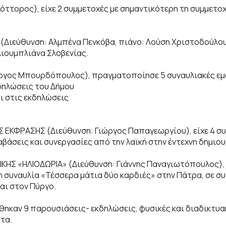
ττορος), είχε 2 συμμετοχές με σημαντικότερη τη συμμετοχή
Διεύθυνση: Αλμπένα Πενκόβα, πιάνο: Λούση Χριστοδούλου),
Λιουμπλιάνα Σλοβενίας.
ργος Μπουρδόπουλος), πραγματοποίησε 5 συναυλιακές εμφ
δηλώσεις του Δήμου
ι στις εκδηλώσεις
 ΕΚΦΡΑΣΗΣ (Διεύθυνση: Γιώργος Παπαγεωργίου), είχε 4 σ
βάσεις και συνεργασίες από την λαϊκή στην έντεχνη δημιου
Σ «ΗΛΙΟΔΩΡΙΑ» (Διεύθυνση: Γιάννης Παναγιωτόπουλος), μ
η συναυλία «Τέσσερα μάτια δύο καρδιές» στην Πάτρα, σε συ
αι στον Πύργο.
ηκαν 9 παρουσιάσεις- εκδηλώσεις, φυσικές και διαδικτυακέ
τα.