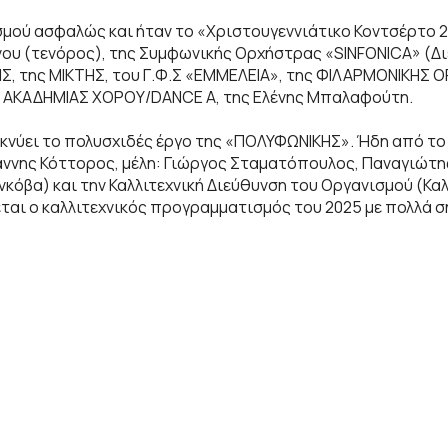
ού ασφαλώς και ήταν το «Χριστουγεννιάτικο Κοντσέρτο 20
ου (τενόρος), της Συμφωνικής Ορχήστρας «SINFONICA» (Δ
ΝΙΚΗΣ, της ΜΙΚΤΗΣ, του Γ.Φ.Σ «ΕΜΜΕΛΕΙΑ», της ΦΙΛΑΡΜΟΝΙΚ
ς ΑΚΑΔΗΜΙΑΣ ΧΟΡΟΥ/DANCE A, της Ελένης Μπαλαφούτη.
ύει το πολυσχιδές έργο της «ΠΟΛΥΦΩΝΙΚΗΣ». Ήδη από το ν
άννης Κόττορος, μέλη: Γιώργος Σταματόπουλος, Παναγιώτη
κόβα) και την Καλλιτεχνική Διεύθυνση του Οργανισμού (Καλ
εται ο καλλιτεχνικός προγραμματισμός του 2025 με πολλά σ