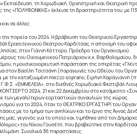
ν Εκπαίδευση, τη Χορωδιακή, Ορχηστρική και Θεατρική πρ
ς της «ΠΟΛΥΦΩΝΙΚΗΣ» έκλεισε τη δραστηριότητα του, με 113
 και σε άλλες
 την πορεία του 2024. Η βράβευση του Θεατρικού Εργαστη
ιβάλ Ερασιτεχνικού Θεάτρου Καρδίτσας, η απονομή του οφί
λησίας, στον Γιάννη Κόττορο, Πρόεδρο του Οργανισμού,
μέρους του Οικουμενικού Πατριάρχου κ.κ. Βαρθολομαίου, δ
τόμου, η μουσικοχορευτική παράσταση της οπερέτας «Γλέντ
ωμα στον Βασίλη Τσιτσάνη (παραγωγές του Ωδείου του Οργα
 με την καταξιωμένη mezzo soprano, Ειρήνη Καράγιαννη (
υ Γ.Φ.Σ. «ΕΜΜΕΛΕΙΑ», στο διεθνές Χορωδιακό Φεστιβάλ Λιου
ΟΚΟΝΤΣΕΡΤΟ 2024, 21 και 22 Δεκεμβρίου στο κατάμεστο «Συν
 εκ των μεγαλύτερων εορταστικών συναυλιών της χώρας.
νισμού για το 2024, ήταν το ΘΕΑΤΡΙΚΟ ΕΡΓΑΣΤΗΡΙ του Οργαν
εις με το τμήμα των ανηλίκων και το έργο της Άννας Δενδ
ης μας, γεγονός για το οποίο και τιμήθηκε από τον Δήμαρχ
όλεμος»του Νίκου Γουσέτη, που βραβεύτηκε στην Καρδίτσα,
Καλλιμάνη. Συνολικά 36 παραστάσεις.