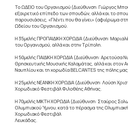
Το ΩΔΕΙΟ του Οργανισμού (Διεύθυνση: Γιώργος Μπο
εξαιρετικό επίπεδο των σπουδών, αλλά και το σπου
παρουσιάσεις, «Γλέντι που θα γίνει» (αφιέρωμα στ
Ωδείου του Οργανισμού.
Η 35μελής ΠΡΟΠΑΙΔΙΚΗ ΧΟΡΩΔΙΑ (Διεύθυνση: Μαριαλ
του Οργανισμού, αλλά και στην Τρίπολη.
Η 50μελής ΠΑΙΔΙΚΗ ΧΟΡΩΔΙΑ (Διεύθυνση: Αρετούσα Ν
Θρησκευτικής Μουσικής Καλαμάτας, αλλά και στον Αύ
Ναυπλίου και τη χορωδία BELCANTES της πόλης μας
Η 25μελής ΝΕΑΝΙΚΗ ΧΟΡΩΔΙΑ (Διεύθυνση: Λούση Χριστ
Χορωδιακό Φεστιβάλ Φιλοθέης Αθήνας.
Η 70μελής ΜΙΚΤΗ ΧΟΡΩΔΙΑ (Διεύθυνση: Σταύρος Σολω
Ολυμπιακού Ύμνου, κατά το πέρασμα της Ολυμπιακής 
Χορωδιακό Φεστιβάλ
Λευκάδας.