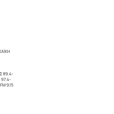
ΧΑΪΚΗ
Σ 89,4-
 97,4-
FM 9,15