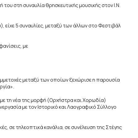
 του στη συναυλία θρησκευτικής μουσικής στον Ι.Ν.
 είχε 5 συναυλίες, μεταξύ των άλλων στο Φεστιβάλ
ανίσεις, με
υμμετοχές μεταξύ των οποίων ξεχώρισε η παρουσία
ργία».
ε τη νέα της μορφή (Ορχήστρα και Χορωδία)
νεργασία με τον Ιστορικό και Λαογραφικό Σύλλογο
ς, σε τηλεοπτικά κανάλια, σε συνέλευση της Στέγης