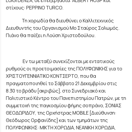
LUIGI DENZA, σε επεξεργασία: ALBERT HOSP και
στίχους: PEPPINO TURCO.
Τη χορωδία θα διευθύνει ο Καλλιτεχνικός
Διευθυντής του Οργανισμού Μο Σταύρος Σολωμός.
Πιάνο θα παίξει η Λούση Χριστοδούλου.
Εν τω μεταξύ συνεχίζονται με εντατικούς
ρυθμούς οι προετοιμασίες της ΠΟΛΥΦΩΝΙΚΗΣ για το
ΧΡΙΣΤΟΥΓΕΝΝΙΑΤΙΚΟ ΚΟΝΤΣΕΡΤΟ, που θα
πραγματοποιηθεί το Σάββατο 21 Δεκεμβρίου στις
8.30 το βράδυ [ακριβώς], στο Συνεδριακό και
Πολιτιστικό Κέντρο του Πανεπιστημίου Πατρών, με τη
συμμετοχή της παγκοσμίου φήμης σοπράνο, ΣΟΝΙΑΣ
ΘΕΟΔΩΡΙΔΟΥ, της Ορχήστρας MOBILE [Διεύθυνση:
Θεόδωρος Ορφανίδης] και των τμημάτων της
ΠΟΛΥΦΩΝΙΚΗΣ: ΜΙΚΤΗ ΧΟΡΩΔΙΑ, ΝΕΑΝΙΚΗ ΧΟΡΩΔΙΑ,