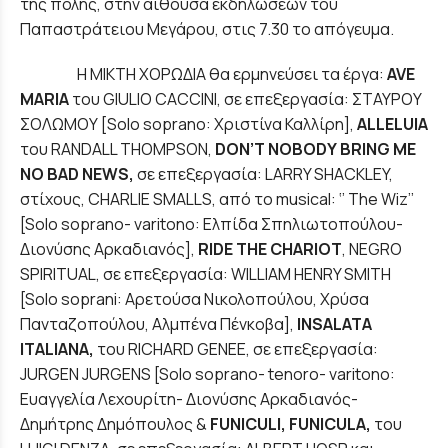
της πόλης, στην αίθουσα εκδηλώσεων του
Παπαστράτειου Μεγάρου, στις 7.30 το απόγευμα.
Η ΜΙΚΤΗ ΧΟΡΩΔΙΑ θα ερμηνεύσει τα έργα:
AVE
MARIA
του GIULIO CACCINI, σε επεξεργασία: ΣΤΑΥΡΟΥ
ΣΟΛΩΜΟΥ [Solo soprano: Χριστίνα Καλλίρη],
ALLELUIA
του RANDALL THOMPSON,
DON
’
T
NOBODY
BRING
ME
NO
BAD
NEWS
,
σε επεξεργασία: LARRY SHACKLEY,
στίχους, CHARLIE SMALLS, από το musical: ‘’ The Wiz’’
[Solo soprano- varitono: Ελπίδα Σπηλιωτοπούλου-
Διονύσης Αρκαδιανός],
RIDE
THE
CHARIOT
, NEGRO
SPIRITUAL, σε επεξεργασία: WILLIAM HENRY SMITH
[Solo soprani: Αρετούσα Νικολοπούλου, Χρύσα
Πανταζοπούλου, Αλμπένα Πένκοβα],
INSALATA
ITALIANA
,
του RICHARD GENEE, σε επεξεργασία:
JURGEN JURGENS [Solo soprano- tenoro- varitono:
Ευαγγελία Λεχουρίτη- Διονύσης Αρκαδιανός-
Δημήτρης Δημόπουλος &
FUNICULI
,
FUNICULA
,
του