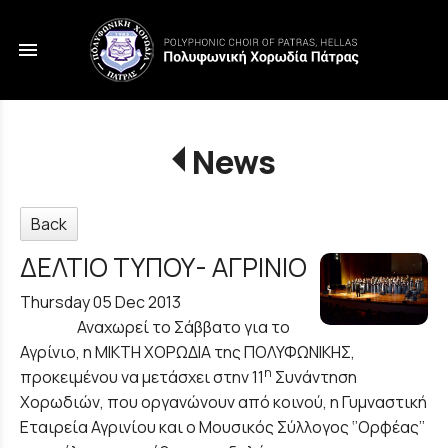
menu
News
Back
ΔΕΛΤΙΟ ΤΥΠΟΥ- ΑΓΡΙΝΙΟ
Thursday 05 Dec 2013
Αναχωρεί το Σάββατο για το
Αγρίνιο, η ΜΙΚΤΗ ΧΟΡΩΔΙΑ της ΠΟΛΥΦΩΝΙΚΗΣ,
η
προκειμένου να μετάσχει στην 11
Συνάντηση
Χορωδιών, που οργανώνουν από κοινού, η Γυμναστική
Εταιρεία Αγρινίου και ο Μουσικός Σύλλογος ‘’Ορφέας’’