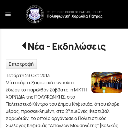
menu
Νέα - Εκδηλώσεις
Επιστροφή
Τετάρτη 23 Οκτ 2013
Μία ακόμα εξαιρετική συναυλία
έδωσε το παρελθόν Σάββατο, η ΜΙΚΤΗ
ΧΟΡΩΔΙΑ της ΠΟΛΥΦΩΝΙΚΗΣ, στο
Πολιτιστικό Κέντρο του Δήμου Κηφισιάς, όπου έλαβε
ο
μέρος, προσκεκλημένη, στο 2
Διεθνές Φεστιβάλ
Χορωδιών, το οποίο οργάνωσε ο Πολιτιστικός
Σύλλογος Κηφισιάς ‘’Απόλλων Μουσηγέτης’’ [Καλ/κός