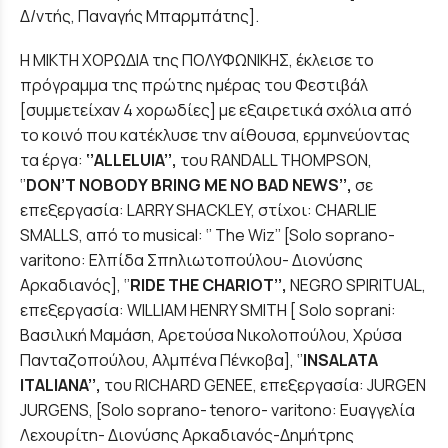
Δ/ντής, Παναγής Μπαρμπάτης].
Η ΜΙΚΤΗ ΧΟΡΩΔΙΑ της ΠΟΛΥΦΩΝΙΚΗΣ, έκλεισε το
πρόγραμμα της πρώτης ημέρας του Φεστιβάλ
[συμμετείχαν 4 χορωδίες] με εξαιρετικά σχόλια από
το κοινό που κατέκλυσε την αίθουσα, ερμηνεύοντας
τα έργα:
‘’
ALLELUIA
’’,
του RANDALL THOMPSON,
‘’
DON
’
T
NOBODY
BRING
ME
NO
BAD
NEWS
’’,
σε
επεξεργασία: LARRY SHACKLEY, στίχοι: CHARLIE
SMALLS, από το musical: ‘’ The Wiz’’ [Solo soprano-
varitono: Ελπίδα Σπηλιωτοπούλου- Διονύσης
Αρκαδιανός], ‘’
RIDE
THE
CHARIOT
’’,
NEGRO SPIRITUAL,
επεξεργασία: WILLIAM HENRY SMITH [ Solo soprani:
Βασιλική Μαμάση, Αρετούσα Νικολοπούλου, Χρύσα
Πανταζοπούλου, Αλμπένα Πένκοβα], ‘’
INSALATA
ITALIANA
’’,
του RICHARD GENEE, επεξεργασία: JURGEN
JURGENS, [Solo soprano- tenoro- varitono: Ευαγγελία
Λεχουρίτη- Διονύσης Αρκαδιανός-Δημήτρης