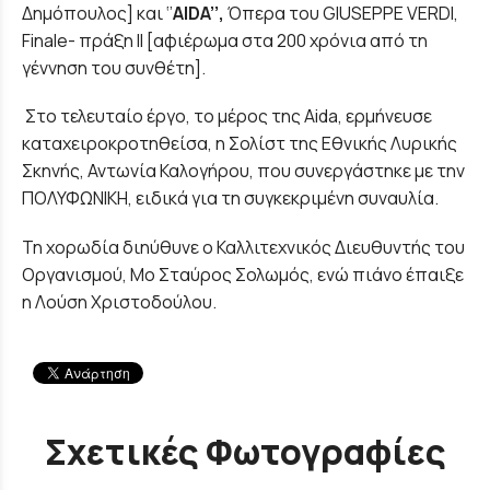
Δημόπουλος] και ‘’
AIDA
’’,
Όπερα του GIUSEPPE VERDI,
Finale- πράξη ΙΙ [αφιέρωμα στα 200 χρόνια από τη
γέννηση του συνθέτη].
Στο τελευταίο έργο, το μέρος της Aida, ερμήνευσε
καταχειροκροτηθείσα, η Σολίστ της Εθνικής Λυρικής
Σκηνής, Αντωνία Καλογήρου, που συνεργάστηκε με την
ΠΟΛΥΦΩΝΙΚΗ, ειδικά για τη συγκεκριμένη συναυλία.
Τη χορωδία διηύθυνε ο Καλλιτεχνικός Διευθυντής του
Οργανισμού, Μο Σταύρος Σολωμός, ενώ πιάνο έπαιξε
η Λούση Χριστοδούλου.
Σχετικές Φωτογραφίες