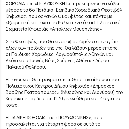
ΧΟΡΩΔΙΑ της «ΠΟΛΥΦΩΝΙΚΗΣ», προκειμένου να λάβει
μέρος στο 6ο Παιδικό- Εφηβικό Χορωδιακό Φεστιβάλ
Κηφισιάς, που οργανώνει και φέτος και πάντα με
εξαιρετική επιτυχία, το Καλλιτεχνικό και Πολιτιστικό
Σωματείο Κηφισιάς «Απόλλων Μουσηγέτης».
Στο Φεστιβάλ, που θα είναι αφιερωμένο στην αγάπη
όλων των παιδιών της γης, θα λάβουν μέρος επίσης,
οι Παιδικές Χορωδίες: Αργυρούπολις Αθηνών και
Λεόντειου Σχολής Νέας Σμύρνης Αθήνας- Δήμου
Παλαιού Φαλήρου.
Η συναυλία, θα πραγματοποιηθεί στην αίθουσα του
Πολιτιστικού Κέντρου Δήμου Κηφισιάς «Δήμαρχος
Βασίλης Γκατσόπουλος» (Μυρσίνης και Διονύσου) την
Κυριακή το πρωί στις 11.30 με ελεύθερη είσοδο για το
κοινό.
Η ΠΑΙΔΙΚΗ ΧΟΡΩΔΙΑ της «ΠΟΛΥΦΩΝΙΚΗΣ», που
προσκαλείται για τέταρτη φορά σε αυτό το