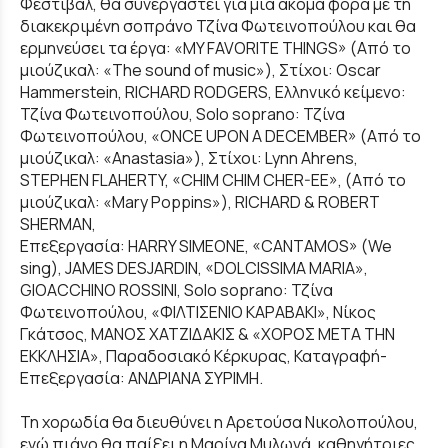
Φεστιβάλ, θα συνεργαστεί για μία ακόμα φορά με τη
διακεκριμένη σοπράνο Τζίνα Φωτεινοπούλου και θα
ερμηνεύσει τα έργα: «MY FAVORITE THINGS» (Από το
μιούζικαλ: «The sound of music»), Στίχοι: Oscar
Hammerstein, RICHARD RODGERS, Ελληνικό κείμενο:
Τζίνα Φωτεινοπούλου, Solo soprano: Τζίνα
Φωτεινοπούλου, «ONCE UPON A DECEMBER» (Από το
μιούζικαλ: «Anastasia»), Στίχοι: Lynn Ahrens,
STEPHEN FLAHERTY, «CHIM CHIM CHER-EE», (Από το
μιούζικαλ: «Mary Poppins»), RICHARD & ROBERT
SHERMAN,
Επεξεργασία: HARRY SIMEONE, «CANTAMOS» (We
sing), JAMES DESJARDIN, «DOLCISSIMA ΜΑRΙΑ»,
GIOACCHINO ROSSINI, Solo soprano: Τζίνα
Φωτεινοπούλου, «ΦΙΛΤΙΣΕΝΙΟ ΚΑΡΑΒΑΚΙ», Νίκος
Γκάτσος, ΜΑΝΟΣ ΧΑΤΖΙΔΑΚΙΣ & «ΧΟΡΟΣ ΜΕΤΑ ΤΗΝ
ΕΚΚΛΗΣΙΑ», Παραδοσιακό Κέρκυρας, Καταγραφή-
Επεξεργασία: ΑΝΔΡΙΑΝΑ ΣΥΡΙΜΗ.
Τη χορωδία θα διευθύνει η Αρετούσα Νικολοπούλου,
ενώ πιάνο θα παίξει η Μαρίνα Μυλωνά, καθηγήτριες