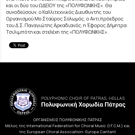
και οι δύο του ΩΔΕΙΟΥ της «ΠΟΛΥΦΩΝΙΚΗΣ». Θα
συνοδεύσουν, ο Καλλιτεχνικός Διευθυντής του
Οργανισμού Μο Σταύρος Σολωμός, ο Αντιπρόεδρος
του Δ.Σ. Παναγιώτης Αρκαδιανός, η Έφορος Δήμητρα
Τσιλιμπότη και στελέχη της «ΠΟΛΥΦΩΝΙΚΗΣ».
ΟΡΓΑΝΙΣΜΟΣ ΠΟΛΥΦΩΝΙΚΗΣ ΠΑΤΡΑΣ
Μέλος της International Federation for Choral Music (I.F.C.M.) και
της European Choral Association- Europa Cantant