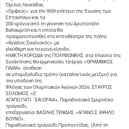
Όμιλος Λευκάδας
«Ορφεύς», για την 160ή επέτειο της Ένωσης των
Επτανήσων και τα
200 χρόνια από τη γέννηση του Αριστοτέλη
Βαλαωρίτη και η οποία θα
πραγματοποιηθεί στο κηποθέατρο της πόλης
«Άγγελος Σικελιανός», με
ελεύθερη για το κοινό είσοδο.
Η ΜΙΚΤΗ ΧΟΡΩΔΙΑ της ΠΟΛΥΦΩΝΙΚΗΣ, στο πλαίσιο της
Συνάντησης θα ερμηνεύσει τα έργα: «ΘΡΙΑΜΒΙΚΟΣ
ΠΑΙΑΝ», σύνθεση
σε υπομιξολύδιο τρόπο (καταληκτικός μείζων) για
την υποδοχή της
Φλόγας των Ολυμπιακών Αγώνων 2024, ΣΤΑΥΡΟΣ
ΣΟΛΩΜΟΣ, «Σ’
ΑΓΑΠΩ ΓΙΑΤΙ ΄ΣΑΙ ΩΡΑΙΑ», Παραδοσιακό Σμυρνέϊκο
τραγούδι,
επεξεργασία: ΒΑΣΙΛΗΣ ΤΕΝΙΔΗΣ, «ΑΠΑΝΩ Σ’ ΑΨΗΛΟ
ΒΟΥΝΟ»,
Παραδοσιακό τραγούδι Προποντίδας, (Από τη