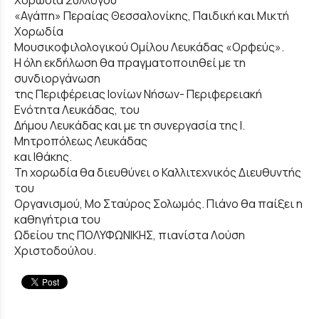
Χορωδία Συλλόγου
«Αγάπη» Περαίας Θεσσαλονίκης, Παιδική και Μικτή
Χορωδία
Μουσικοφιλολογικού Ομίλου Λευκάδας «Ορφεύς».
Η όλη εκδήλωση θα πραγματοποιηθεί με τη
συνδιοργάνωση
της Περιφέρειας Ιονίων Νήσων- Περιφερειακή
Ενότητα Λευκάδας, του
Δήμου Λευκάδας και με τη συνεργασία της Ι.
Μητροπόλεως Λευκάδας
και Ιθάκης.
Τη χορωδία θα διευθύνει ο Καλλιτεχνικός Διευθυντής
του
Οργανισμού, Μο Σταύρος Σολωμός. Πιάνο θα παίξει η
καθηγήτρια του
Ωδείου της ΠΟΛΥΦΩΝΙΚΗΣ, πιανίστα Λούση
Χριστοδούλου.