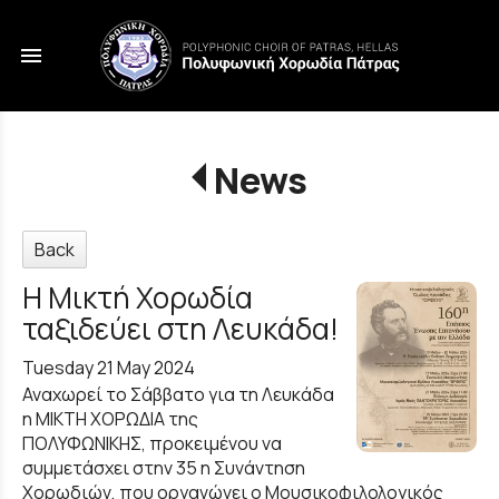
menu
News
Back
Η Μικτή Χορωδία
ταξιδεύει στη Λευκάδα!
Tuesday 21 May 2024
Αναχωρεί το Σάββατο για τη Λευκάδα
η ΜΙΚΤΗ ΧΟΡΩΔΙΑ της
ΠΟΛΥΦΩΝΙΚΗΣ, προκειμένου να
συμμετάσχει στην 35 η Συνάντηση
Χορωδιών, που οργανώνει ο Μουσικοφιλολογικός