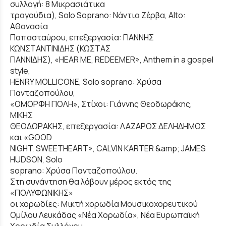
συλλογή: 8 Μικρασιάτικα
τραγούδια), Solo Soprano: Νάντια Ζέρβα, Alto:
Αθανασία
Παπασταύρου, επεξεργασία: ΓΙΑΝΝΗΣ
ΚΩΝΣΤΑΝΤΙΝΙΔΗΣ (ΚΩΣΤΑΣ
ΓΙΑΝΝΙΔΗΣ), «HEAR ME, REDEEMER», Anthem in a gospel
style,
HENRY MOLLICONE, Solo soprano: Χρύσα
Πανταζοπούλου,
«ΟΜΟΡΦΗ ΠΟΛΗ», Στίχοι: Γιάννης Θεοδωράκης,
ΜΙΚΗΣ
ΘΕΟΔΩΡΑΚΗΣ, επεξεργασία: ΛΑΖΑΡΟΣ ΔΕΛΗΔΗΜΟΣ
και «GOOD
NIGHT, SWEETHEART», CALVIN KARTER &amp; JAMES
HUDSON, Solo
soprano: Χρύσα Πανταζοπούλου.
Στη συνάντηση θα λάβουν μέρος εκτός της
«ΠΟΛΥΦΩΝΙΚΗΣ»
οι χορωδίες: Μικτή χορωδία Μουσικοχορευτικού
Ομίλου Λευκάδας «Νέα Χορωδία», Νέα Ευρωπαϊκή