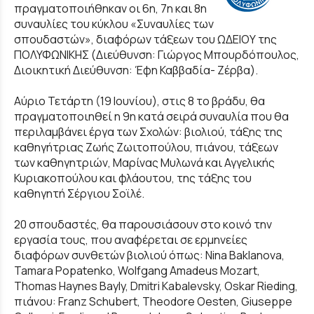
πραγματοποιήθηκαν οι 6η, 7η και 8η
συναυλίες του κύκλου «Συναυλίες των
σπουδαστών», διαφόρων τάξεων του ΩΔΕΙΟΥ της
ΠΟΛΥΦΩΝΙΚΗΣ (Διεύθυνση: Γιώργος Μπουρδόπουλος,
Διοικητική Διεύθυνση: Έφη Καββαδία- Ζέρβα).
Αύριο Τετάρτη (19 Ιουνίου), στις 8 το βράδυ, θα
πραγματοποιηθεί η 9η κατά σειρά συναυλία που θα
περιλαμβάνει έργα των Σχολών: βιολιού, τάξης της
καθηγήτριας Ζωής Ζωιτοπούλου, πιάνου, τάξεων
των καθηγητριών, Μαρίνας Μυλωνά και Αγγελικής
Κυριακοπούλου και φλάουτου, της τάξης του
καθηγητή Σέργιου Σοϊλέ.
20 σπουδαστές, θα παρουσιάσουν στο κοινό την
εργασία τους, που αναφέρεται σε ερμηνείες
διαφόρων συνθετών βιολιού όπως: Nina Baklanova,
Tamara Popatenko, Wolfgang Amadeus Mozart,
Thomas Haynes Bayly, Dmitri Kabalevsky, Oskar Rieding,
πιάνου: Franz Schubert, Theodore Oesten, Giuseppe