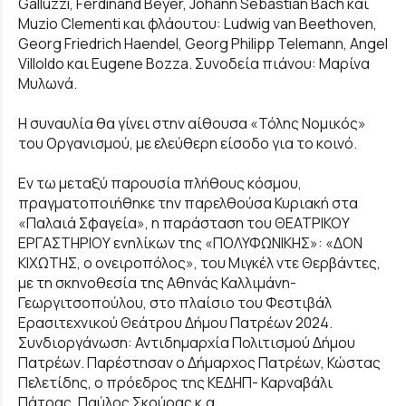
Galluzzi, Ferdinand Beyer, Johann Sebastian Bach και
Muzio Clementi και φλάουτου: Ludwig van Beethoven,
Georg Friedrich Haendel, Georg Philipp Telemann, Angel
Villoldo και Eugene Bozza. Συνοδεία πιάνου: Μαρίνα
Μυλωνά.
Η συναυλία θα γίνει στην αίθουσα «Τόλης Νομικός»
του Οργανισμού, με ελεύθερη είσοδο για το κοινό.
Εν τω μεταξύ παρουσία πλήθους κόσμου,
πραγματοποιήθηκε την παρελθούσα Κυριακή στα
«Παλαιά Σφαγεία», η παράσταση του ΘΕΑΤΡΙΚΟΥ
ΕΡΓΑΣΤΗΡΙΟΥ ενηλίκων της «ΠΟΛΥΦΩΝΙΚΗΣ»: «ΔΟΝ
ΚΙΧΩΤΗΣ, ο ονειροπόλος», του Μιγκέλ ντε Θερβάντες,
με τη σκηνοθεσία της Αθηνάς Καλλιμάνη-
Γεωργιτσοπούλου, στο πλαίσιο του Φεστιβάλ
Ερασιτεχνικού Θεάτρου Δήμου Πατρέων 2024.
Συνδιοργάνωση: Αντιδημαρχία Πολιτισμού Δήμου
Πατρέων. Παρέστησαν ο Δήμαρχος Πατρέων, Κώστας
Πελετίδης, ο πρόεδρος της ΚΕΔΗΠ- Καρναβάλι
Πάτρας, Παύλος Σκούρας κ.α.