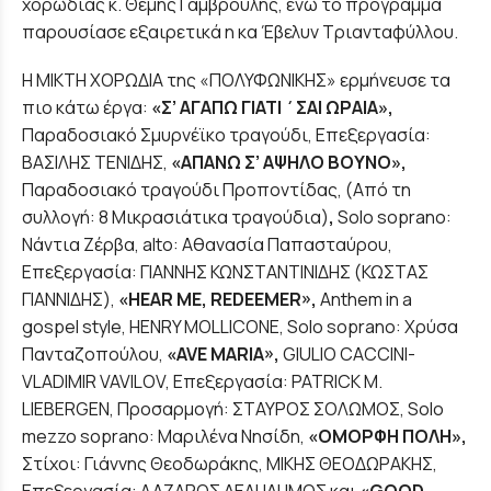
χορωδίας κ. Θέμης Γαμβρούλης, ενώ το πρόγραμμα
παρουσίασε εξαιρετικά η κα Έβελυν Τριανταφύλλου.
Η ΜΙΚΤΗ ΧΟΡΩΔΙΑ της «ΠΟΛΥΦΩΝΙΚΗΣ» ερμήνευσε τα
πιο κάτω έργα:
«Σ’ ΑΓΑΠΩ ΓΙΑΤΙ ΄ΣΑΙ ΩΡΑΙΑ»,
Παραδοσιακό Σμυρνέϊκο τραγούδι, Επεξεργασία:
ΒΑΣΙΛΗΣ ΤΕΝΙΔΗΣ,
«ΑΠΑΝΩ Σ’ ΑΨΗΛΟ ΒΟΥΝΟ»,
Παραδοσιακό τραγούδι Προποντίδας, (Από τη
συλλογή: 8 Μικρασιάτικα τραγούδια)
,
Solo soprano:
Νάντια Ζέρβα, alto: Αθανασία Παπασταύρου,
Επεξεργασία: ΓΙΑΝΝΗΣ ΚΩΝΣΤΑΝΤΙΝΙΔΗΣ (ΚΩΣΤΑΣ
ΓΙΑΝΝΙΔΗΣ),
«
HEAR
ME
,
REDEEMER
»,
Anthem in a
gospel style, HENRY MOLLICONE, Solo soprano: Χρύσα
Πανταζοπούλου,
«
AVE
MARIA
»,
GIULIO CACCINI-
VLADIMIR VAVILOV, Επεξεργασία: PATRICK M.
LIEBERGEN, Προσαρμογή: ΣΤΑΥΡΟΣ ΣΟΛΩΜΟΣ, Solo
mezzo soprano: Μαριλένα Νησίδη,
«ΟΜΟΡΦΗ ΠΟΛΗ»,
Στίχοι: Γιάννης Θεοδωράκης, ΜΙΚΗΣ ΘΕΟΔΩΡΑΚΗΣ,
Επεξεργασία: ΛΑΖΑΡΟΣ ΔΕΛΗΔΗΜΟΣ και
«
GOOD