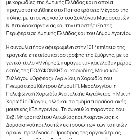
με χορωδίες της Δυτικής Ελλάδας και η οποία
πραγματοποιήθηκε στο Παπαστράτειο Μέγαρο της
πόλης, με τη συνεργασία του Συλλόγου Μικρασιατών
Ν. Αιτωλοακαρνανίας και την υποστήριξη της
Περιφέρειας Δυτικής Ελλάδας και του Δήμου Αγρινίου.
η
Η συναυλία ήταν αφιερωμένη στην 101
επέτειο της
τραγικής επετείου καταστροφής της Σμύρνης, με το
γενικό τίτλο «Μνήμης Σπαράγματα» και έλαβαν μέρος
εκτός της ΠΟΛΥΦΩΝΙΚΗΣ οι χορωδίες, Μουσικού
Συλλόγου «Ορφέας» Αγρινίου, η Χορωδία του
Πνευματικού Κέντρου Δήμου Ι.Π. Μεσολογγίου, η
Πολυφωνική Χορωδία Ανατολικής Αιγιάλειας, η Μικτή
Χορωδία Πύργου, αλλά και το τμήμα παραδοσιακής
μουσικής ΚΕΔ Αγρινίου. Τη συναυλία παρόντος του
Σεβ. Μητροπολίτου Αιτωλίας και Ακαρνανίας κ.κ.
Δαμασκηνού και λοιπών εκπροσώπων των τοπικών
αρχών, προλόγησε ο Πρόεδρος της οργανώτριας