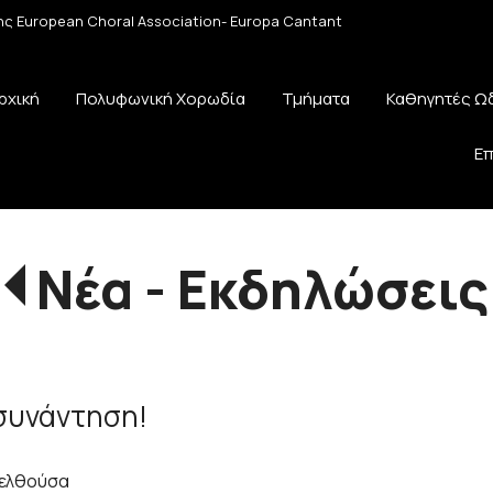
 της European Choral Association- Europa Cantant
ρχική
Πολυφωνική Χορωδία
Τμήματα
Καθηγητές Ω
Επ
Νέα - Εκδηλώσεις
 συνάντηση!
ρελθούσα