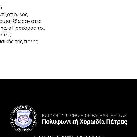
υ
αντζόπουλος,
που επέδωσαν στις
ης, ο Πρόεδρος του
η της
υσικής της πόλης