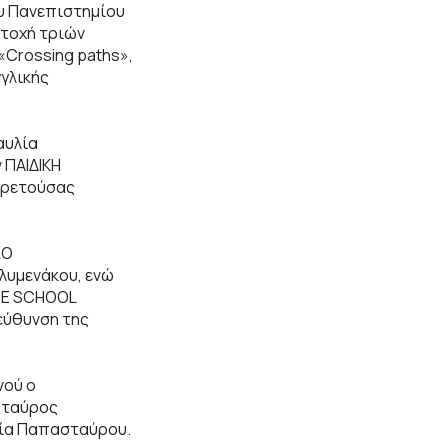
ου Πανεπιστημίου
ετοχή τριών
«Crossing paths»,
γλικής
αυλία
 ΠΑΙΔΙΚΗ
Αρετούσας
ΛΟ
λυμενάκου, ενώ
USE SCHOOL
ιεύθυνση της
νού ο
Σταύρος
σία Παπασταύρου.