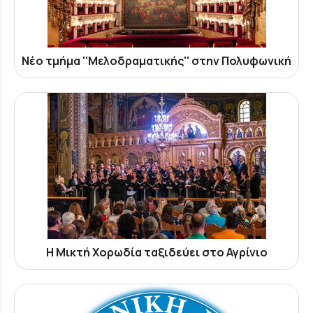
Νέο τμήμα ''Μελοδραματικής'' στην Πολυφωνική
Η Μικτή Χορωδία ταξιδεύει στο Αγρίνιο