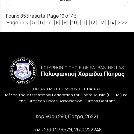
Found 853 results. Page 10 of 43
Page
<<
<
[5]
[6]
[7]
[8]
[9]
[10]
[11]
[12]
[13]
[14]
>
>>
ΟΡΓΑΝΙΣΜΟΣ ΠΟΛΥΦΩΝΙΚΗΣ ΠΑΤΡΑΣ
Μέλος της International Federation for Choral Music (I.F.C.M.) και
της European Choral Association- Europa Cantant
Κορίνθου 280, Πάτρα, 26221
Τηλ.:
2610 279679
,
2610 222248