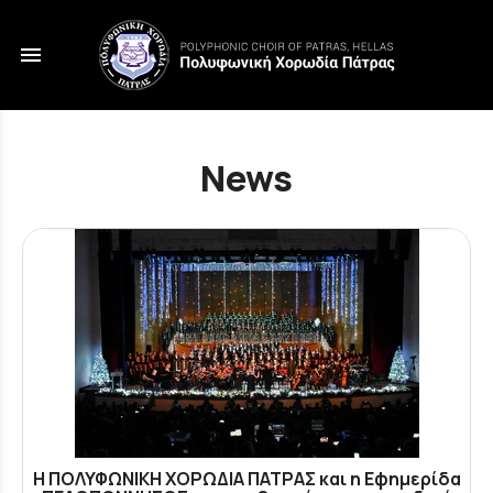
menu
News
Η ΠΟΛΥΦΩΝΙΚΗ ΧΟΡΩΔΙΑ ΠΑΤΡΑΣ και η Εφημερίδα