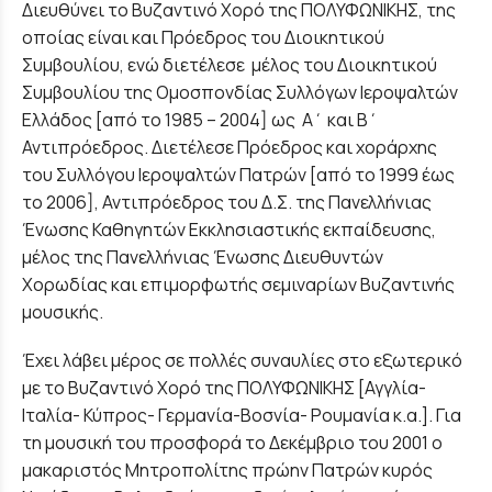
Διευθύνει το Βυζαντινό Χορό της ΠΟΛΥΦΩΝΙΚΗΣ, της
οποίας είναι και Πρόεδρος του Διοικητικού
Συμβουλίου, ενώ διετέλεσε μέλος του Διοικητικού
Συμβουλίου της Ομοσπονδίας Συλλόγων Ιεροψαλτών
Ελλάδος [από το 1985 – 2004] ως Α΄ και Β΄
Αντιπρόεδρος. Διετέλεσε Πρόεδρος και χοράρχης
του Συλλόγου Ιεροψαλτών Πατρών [από το 1999 έως
το 2006], Αντιπρόεδρος του Δ.Σ. της Πανελλήνιας
Ένωσης Καθηγητών Εκκλησιαστικής εκπαίδευσης,
μέλος της Πανελλήνιας Ένωσης Διευθυντών
Χορωδίας και επιμορφωτής σεμιναρίων Βυζαντινής
μουσικής.
Έχει λάβει μέρος σε πολλές συναυλίες στο εξωτερικό
με το Βυζαντινό Χορό της ΠΟΛΥΦΩΝΙΚΗΣ [Αγγλία-
Ιταλία- Κύπρος- Γερμανία-Βοσνία- Ρουμανία κ.α.]. Για
τη μουσική του προσφορά το Δεκέμβριο του 2001 ο
μακαριστός Μητροπολίτης πρώην Πατρών κυρός