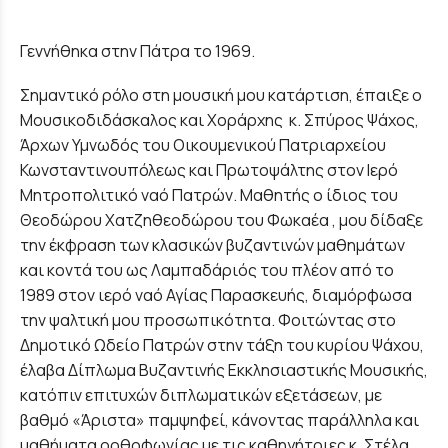
Γεννήθηκα στην Πάτρα το 1969.
Σημαντικό ρόλο στη μουσική μου κατάρτιση, έπαιξε ο
Μουσικοδιδάσκαλος και Χοράρχης κ. Σπύρος Ψάχος,
Άρχων Υμνωδός του Οικουμενικού Πατριαρχείου
Κωνσταντινουπόλεως και Πρωτοψάλτης στον Ιερό
Μητροπολιτικό ναό Πατρών. Μαθητής ο ίδιος του
Θεοδώρου Χατζηθεοδώρου του Φωκαέα , μου δίδαξε
την έκφραση των κλασικών βυζαντινών μαθημάτων
και κοντά του ως Λαμπαδάριός του πλέον από το
1989 στον ιερό ναό Αγίας Παρασκευής, διαμόρφωσα
την ψαλτική μου προσωπικότητα. Φοιτώντας στο
Δημοτικό Ωδείο Πατρών στην τάξη του κυρίου Ψάχου,
έλαβα Δίπλωμα Βυζαντινής Εκκλησιαστικής Μουσικής,
κατόπιν επιτυχών διπλωματικών εξετάσεων, με
βαθμό «Άριστα» παμψηφεί, κάνοντας παράλληλα και
μαθήματα ορθοφωνίας με τις καθηγήτριες κ. Στέλα