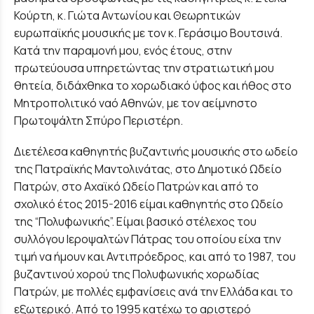
Κούρτη, κ. Γιώτα Αντωνίου και Θεωρητικών
ευρωπαϊκής μουσικής με τον κ. Γεράσιμο Βουτσινά.
Κατά την παραμονή μου, ενός έτους, στην
πρωτεύουσα υπηρετώντας την στρατιωτική μου
θητεία, διδάχθηκα το χορωδιακό ύφος και ήθος στο
Μητροπολιτικό ναό Αθηνών, με τον αείμνηστο
Πρωτοψάλτη Σπύρο Περιστέρη.
Διετέλεσα καθηγητής βυζαντινής μουσικής στο ωδείο
της Πατραϊκής Μαντολινάτας, στο Δημοτικό Ωδείο
Πατρών, στο Αχαϊκό Ωδείο Πατρών και από το
σχολικό έτος 2015-2016 είμαι καθηγητής στο Ωδείο
της “Πολυφωνικής”. Είμαι βασικό στέλεχος του
συλλόγου Ιεροψαλτών Πάτρας του οποίου είχα την
τιμή να ήμουν και Αντιπρόεδρος, και από το 1987, του
βυζαντινού χορού της Πολυφωνικής χορωδίας
Πατρών, με πολλές εμφανίσεις ανά την Ελλάδα και το
εξωτερικό. Από το 1995 κατέχω το αριστερό