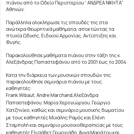
πιάνου από το Ωδείο Περιστερίου “ ΑΝΔΡΕΑ ΝΙΚΗΤΑ”
Αθηνών.
Παράλληλα ολοκλήρωσε τις σπουδές της στα
ανώτερα θεωρητικά μαθήματα, αποκτώντας τα
πτυχία Ωδικής, Ειδικού Αρμονίας, Αντίστιξης και
Φυγής.
Παρακολούθησε μαθήματα πιάνου στην τάξη της κ.
Αλεξάνδρας Παπαστεφάνου από το 2001 έως το 2004.
Κατα την διάρκεια των μουσικών σπουδών της
παρακολούθησε σεμινάρια πιάνου με τους
καθηγητές:
Frank Wibaut, Andre Marchand,Aλεξάνδρα
Παπαστεφάνου, Μαρία Χερογιώργου, Γεώργιο
Χατζηνίκο, καθώς και σεμινάριο μουσικής δωματίου
με τους καθηγητές Μιχάλης Ραμός και Ελένη
Σταμπολή και σεμινάριο μουσικοθεραπείας με τους
καθηγητές Ελισάβετ Γεωργιάδη, Άννα Μαράτου και