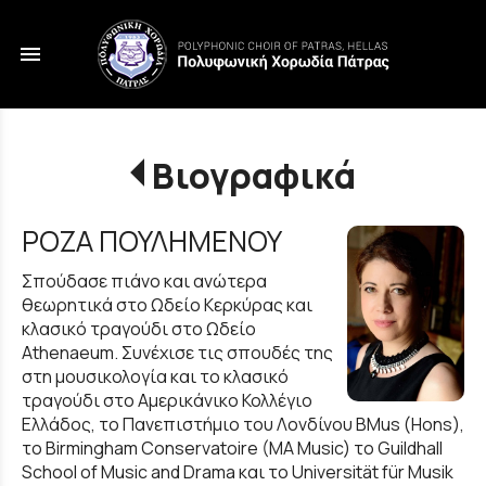
menu
Βιογραφικά
ΡΟΖΑ ΠΟΥΛΗΜΕΝΟΥ
Σπούδασε πιάνο και ανώτερα
θεωρητικά στο Ωδείο Κερκύρας και
κλασικό τραγούδι στο Ωδείο
Athenaeum. Συνέχισε τις σπουδές της
στη μουσικολογία και το κλασικό
τραγούδι στο Αμερικάνικο Κολλέγιο
Ελλάδος, το Πανεπιστήμιο του Λονδίνου BMus (Hons),
τo Birmingham Conservatoire (MA Music) το Guildhall
School of Music and Drama και το Universität für Musik