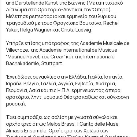
und Darstellende Kunst της Βιέννης (Μεταπτυχιακό
Δίπλωμα στο Ορατόριο-Ληντ και την Όπερα).
Μελέτησε ρεπερτόριο και ερμηνεία του λυρικού
τραγουδιού με τους Φραγκίσκο Βουτσίνο, Rachel
Yakar, Helga Wagner και Crista Ludwig.
Υπήρξε επίσης υπότροφος της Academie Musicale de
Villecroze, της Academie International de Musique
“Maurice Ravel, του Crear” και της Internationale
Bachakademie, Stuttgart.
Έχει δώσει συναυλίες στην Ελλάδα, Ιταλία, Ισπανία,
Ισραήλ, Βέλγιο, Γαλλία, Αγγλία, Ελβετία, Αυστρία,
Γερμανία, Ασία και τις Η.Π.Α. ερμηνεύοντας όπερα,
ορατόριο, ληντ, μουσικό θέατρο καθώς και σύγχρονη
μουσική.
Έχει συμπράξει ως σολίστ με γνωστά σύνολα και
ορχήστρες όπως Melos Brass, Il Canto delle Muse,
Almasis Ensemble, Ορχήστρα των Χρωμάτων,