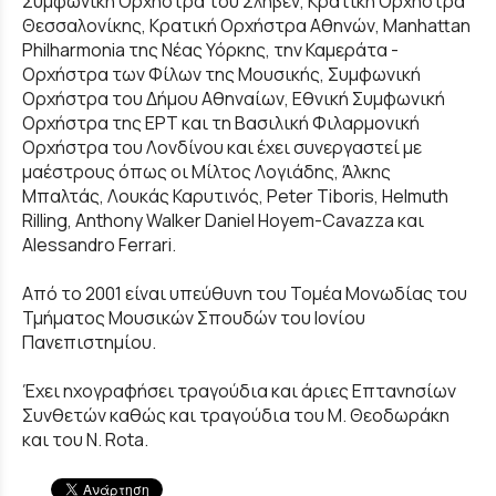
Συμφωνική Ορχήστρα του Σλήβεν, Κρατική Ορχήστρα
Θεσσαλονίκης, Κρατική Ορχήστρα Αθηνών, Manhattan
Philharmonia της Νέας Υόρκης, την Καμεράτα -
Ορχήστρα των Φίλων της Μουσικής, Συμφωνική
Ορχήστρα του Δήμου Αθηναίων, Εθνική Συμφωνική
Ορχήστρα της ΕΡΤ και τη Βασιλική Φιλαρμονική
Ορχήστρα του Λονδίνου και έχει συνεργαστεί με
μαέστρους όπως οι Μίλτος Λογιάδης, Άλκης
Μπαλτάς, Λουκάς Καρυτινός, Peter Tiboris, Helmuth
Rilling, Anthony Walker Daniel Hoyem-Cavazza και
Alessandro Ferrari.
Από το 2001 είναι υπεύθυνη του Τομέα Μονωδίας του
Τμήματος Μουσικών Σπουδών του Ιονίου
Πανεπιστημίου.
Έχει ηχογραφήσει τραγούδια και άριες Επτανησίων
Συνθετών καθώς και τραγούδια του Μ. Θεοδωράκη
και του N. Rota.