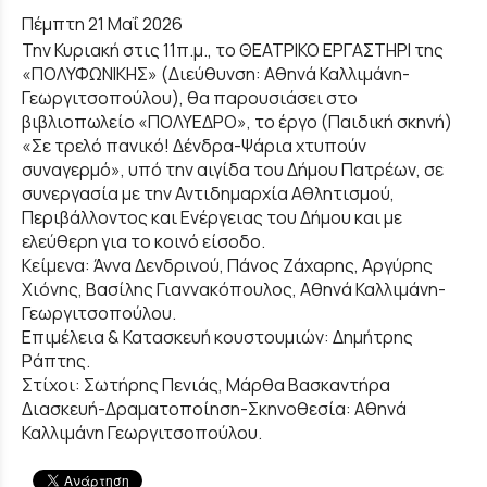
Πέμπτη 21 Μαΐ 2026
Την Κυριακή στις 11π.μ., το ΘΕΑΤΡΙΚΟ ΕΡΓΑΣΤΗΡΙ της
«ΠΟΛΥΦΩΝΙΚΗΣ» (Διεύθυνση: Αθηνά Καλλιμάνη-
Γεωργιτσοπούλου), θα παρουσιάσει στο
βιβλιοπωλείο «ΠΟΛΥΕΔΡΟ», το έργο (Παιδική σκηνή)
«Σε τρελό πανικό! Δένδρα-Ψάρια χτυπούν
συναγερμό», υπό την αιγίδα του Δήμου Πατρέων, σε
συνεργασία με την Αντιδημαρχία Αθλητισμού,
Περιβάλλοντος και Ενέργειας του Δήμου και με
ελεύθερη για το κοινό είσοδο.
Κείμενα: Άννα Δενδρινού, Πάνος Ζάχαρης, Αργύρης
Χιόνης, Βασίλης Γιαννακόπουλος, Αθηνά Καλλιμάνη-
Γεωργιτσοπούλου.
Επιμέλεια & Κατασκευή κουστουμιών: Δημήτρης
Ράπτης.
Στίχοι: Σωτήρης Πενιάς, Μάρθα Βασκαντήρα
Διασκευή-Δραματοποίηση-Σκηνοθεσία: Αθηνά
Καλλιμάνη Γεωργιτσοπούλου.