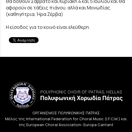
θα δοθούν Σάββατο και Κυριακή 4 και 5 Ιουλίου και θα
αφορούν σε τάξεις πιάνου, αλλά και Μονωδίας
(καθηγήτρια, Ήρα Ζέρβα)
Η είσοδος για το κοινό είναι ελεύθερη.
ΟΡΓΑΝΙΣΜΟΣ ΠΟΛΥΦΩΝΙΚΗΣ ΠΑΤΡΑΣ
Μέλος της International Federation for Choral Music (I.F.C.M.) και
της European Choral Association- Europa Cantant