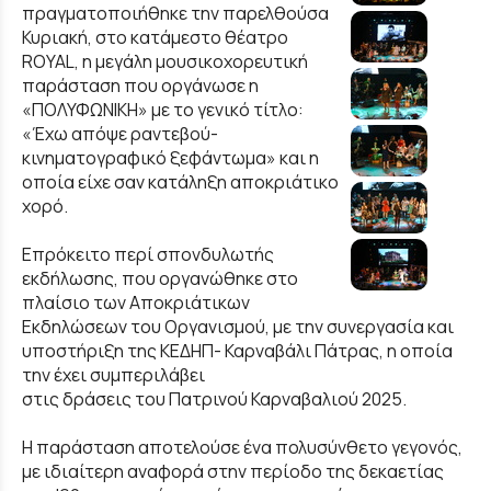
πραγματοποιήθηκε την παρελθούσα
Κυριακή, στο κατάμεστο θέατρο
ROYAL, η μεγάλη μουσικοχορευτική
παράσταση που οργάνωσε η
«ΠΟΛΥΦΩΝΙΚΗ» με το γενικό τίτλο:
«Έχω απόψε ραντεβού-
κινηματογραφικό ξεφάντωμα» και η
οποία είχε σαν κατάληξη αποκριάτικο
χορό.
Επρόκειτο περί σπονδυλωτής
εκδήλωσης, που οργανώθηκε στο
πλαίσιο των Αποκριάτικων
Εκδηλώσεων του Οργανισμού, με την συνεργασία και
υποστήριξη της ΚΕΔΗΠ- Καρναβάλι Πάτρας, η οποία
την έχει συμπεριλάβει
στις δράσεις του Πατρινού Καρναβαλιού 2025.
Η παράσταση αποτελούσε ένα πολυσύνθετο γεγονός,
με ιδιαίτερη αναφορά στην περίοδο της δεκαετίας