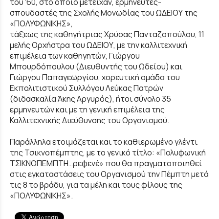
του '60, στο οποίο μετείχαν, ερμηνευτές-
σπουδαστές της Σχολής Μονωδίας του ΩΔΕΙΟΥ της
«ΠΟΛΥΦΩΝΙΚΗΣ»,
τάξεως της καθηγήτριας Χρύσας Πανταζοπούλου, 11
μελής Ορχήστρα του ΩΔΕΙΟΥ, με την καλλιτεχνική
επιμέλεια των καθηγητών, Γιώργου
Μπουρδόπουλου (Διευθυντής του Ωδείου) και
Γιώργου Παπαγεωργίου, χορευτική ομάδα του
Εκπολιτιστικού Συλλόγου Λεύκας Πατρών
(διδασκαλία Άκης Αργυρός), ήτοι σύνολο 35
ερμηνευτών και με τη γενική επιμέλεια της
Καλλιτεχνικής Διεύθυνσης του Οργανισμού.
Παράλληλα ετοιμάζεται και το καθιερωμένο γλέντι
της Τσικνοπέμπτης, με το γενικό τίτλο: «Πολυφωνική
ΤΣΙΚΝΟΠΕΜΠΤΗ…ρεφενέ» που θα πραγματοποιηθεί
στις εγκαταστάσεις του Οργανισμού την Πέμπτη μετά
τις 8 το βράδυ, για τα μέλη και τους φίλους της
«ΠΟΛΥΦΩΝΙΚΗΣ».