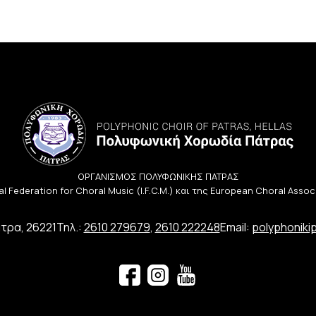
ΟΡΓΑΝΙΣΜΟΣ ΠΟΛΥΦΩΝΙΚΗΣ ΠΑΤΡΑΣ
l Federation for Choral Music (I.F.C.M.) και της European Choral Asso
τρα, 26221
Τηλ.:
2610 279679
,
2610 222248
Email:
polyphoniki