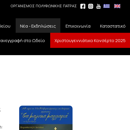
ΟΡΓΑΝΙΣΜΟΣ ΠΟΛΥΦΩΝΙΚΗΣ ΠΑΤΡΑΣ
δείου
Νέα - Εκδηλώσεις
Επικοινωνία
Καταστατικό
ανεγγραφή στο Ωδείο
Χριστουγεννιάτικο Κονσέρτο 2025
S
η: