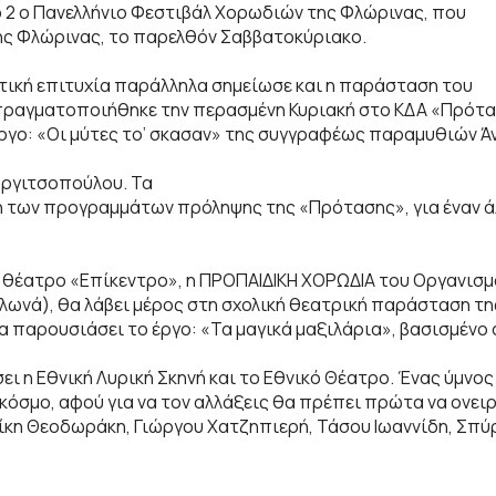
ο 2 ο Πανελλήνιο Φεστιβάλ Χορωδιών της Φλώρινας, που
ς Φλώρινας, το παρελθόν Σαββατοκύριακο.
ντική επιτυχία παράλληλα σημείωσε και η παράσταση του
ραγματοποιήθηκε την περασμένη Κυριακή στο ΚΔΑ «Πρότα
ργο: «Οι μύτες το’ σκασαν» της συγγραφέως παραμυθιών Ά
ωργιτσοπούλου. Τα
η των προγραμμάτων πρόληψης της «Πρότασης», για έναν ά
το θέατρο «Επίκεντρο», η ΠΡΟΠΑΙΔΙΚΗ ΧΟΡΩΔΙΑ του Οργανισ
ωνά), θα λάβει μέρος στη σχολική θεατρική παράσταση τη
θα παρουσιάσει το έργο: «Τα μαγικά μαξιλάρια», βασισμέν
ει η Εθνική Λυρική Σκηνή και το Εθνικό Θέατρο. Ένας ύμνος
κόσμο, αφού για να τον αλλάξεις θα πρέπει πρώτα να ονειρ
Μίκη Θεοδωράκη, Γιώργου Χατζηπιερή, Τάσου Ιωαννίδη, Σπύ