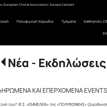
 της European Choral Association- Europa Cantant
ρχική
Πολυφωνική Χορωδία
Τμήματα
Καθηγητές Ω
Επ
Νέα - Εκδηλώσεις
ΚΛΗΡΩΜΕΝΑ ΚΑΙ ΕΠΕΡΧΟΜΕΝΑ EVENT
τοχή του Γ.Φ.Σ. «ΕΜΜΕΛΕΙΑ» της «ΠΟΛΥΦΩΝΙΚΗΣ» (Διεύθυνσ