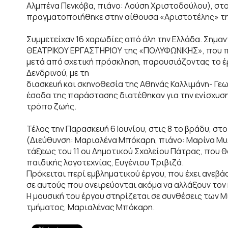
Αλμπένα Πενκόβα, πιάνο: Λούση Χριστοδούλου), στ
πραγματοποιήθηκε στην αίθουσα «Αριστοτέλης» τη
Συμμετείχαν 16 χορωδίες από όλη την Ελλάδα. Σημα
ΘΕΑΤΡΙΚΟΥ ΕΡΓΑΣΤΗΡΙΟΥ της «ΠΟΛΥΦΩΝΙΚΗΣ», που π
μετά από σχετική πρόσκληση, παρουσιάζοντας το έ
Δενδρινού, με τη
διασκευή και σκηνοθεσία της Αθηνάς Καλλιμάνη- Γε
έσοδα της παράστασης διατέθηκαν για την ενίσχυσ
τρόπο ζωής.
Τέλος την Παρασκευή 6 Ιουνίου, στις 8 το βράδυ, σ
(Διεύθυνση: Μαριαλένα Μπόκαρη, πιάνο: Μαρίνα Μυλ
τάξεως του 11 ου Δημοτικού Σχολείου Πάτρας, που 
παιδικής λογοτεχνίας, Ευγένιου Τριβιζά.
Πρόκειται περί εμβληματικού έργου, που έχει ανεβάσ
σε αυτούς που ονειρεύονται ακόμα να αλλάξουν τον 
Η μουσική του έργου στηρίζεται σε συνθέσεις των 
τμήματος, Μαριαλένας Μπόκαρη.