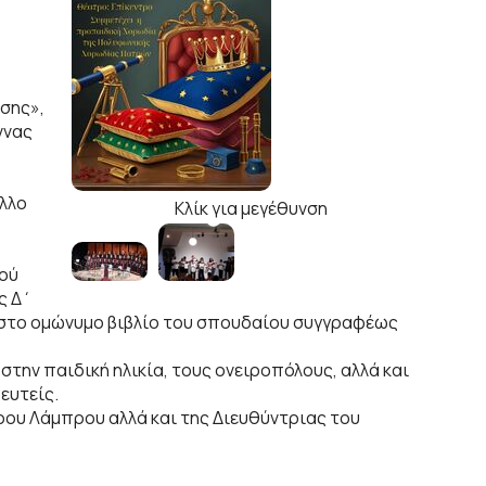
σης»,
ννας
λλο
Κλίκ για μεγέθυνση
μού
ς Δ΄
ο στο ομώνυμο βιβλίο του σπουδαίου συγγραφέως
 στην παιδική ηλικία, τους ονειροπόλους, αλλά και
ευτείς.
ρου Λάμπρου αλλά και της Διευθύντριας του