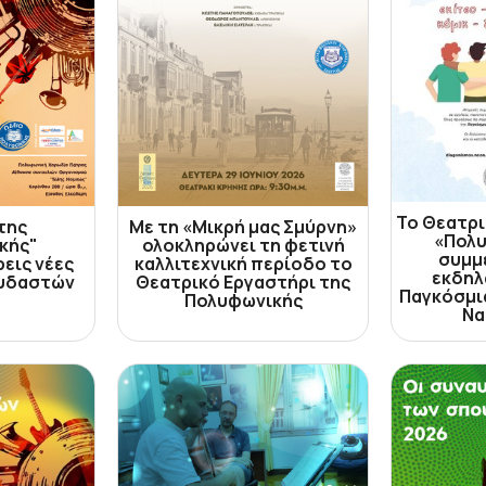
Το Θεατρι
της
Με τη «Μικρή μας Σμύρνη»
«Πολυ
κής"
ολοκληρώνει τη φετινή
συμμ
εις νέες
καλλιτεχνική περίοδο το
εκδηλ
ουδαστών
Θεατρικό Εργαστήρι της
Παγκόσμι
Πολυφωνικής
Να