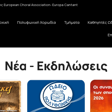
 της European Choral Association- Europa Cantant
ρχική
Πολυφωνική Χορωδία
Τμήματα
Καθηγητές Ω
Επ
Νέα - Εκδηλώσεις