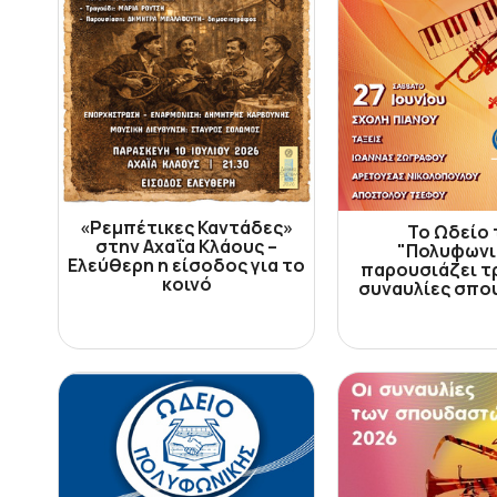
«Ρεμπέτικες Καντάδες»
Το Ωδείο 
στην Αχαΐα Κλάους –
"Πολυφωνι
Ελεύθερη η είσοδος για το
παρουσιάζει τρ
κοινό
συναυλίες σπ