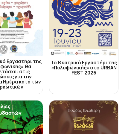
κό Εργαστήρι της
Το Θεατρικό Εργαστήρι της
φωνικής» θα
«Πολυφωνικής» στο URBAN
ετάσχει στις
FEST 2026
ώσεις για την
α Ημέρα κατά των
ρκωτικών