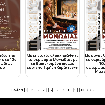
ωδία της
Με επιτυχία ολοκληρώθηκε
Με συναυλ
 στο 12ο
το σεμινάριο Μονωδίας με
το σεμινά
ρωδιών
τη διακεκριμένη mezzo
«ΠΟ
ίου
soprano Ειρήνη Καράγιαννη
αφιερωμέ
Moza
Σελίδα
[1]
[2]
[3]
[4]
[5]
[6]
[7]
[8]
[9]
[10]
>
>>