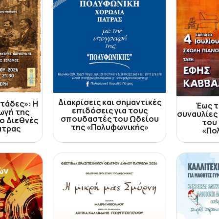
Διακρίσεις και σημαντικές
τάδες»: Η
Έως τ
επιδόσεις για τους
ωγή της
συναυλίες
σπουδαστές του Ωδείου
ο Διεθνές
του
της «Πολυφωνικής»
άτρας
«Πο