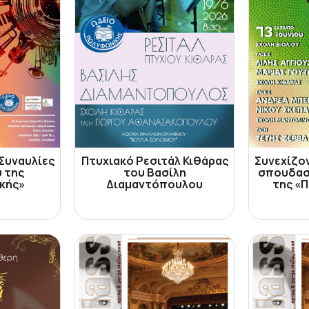
 Συναυλίες
Πτυχιακό Ρεσιτάλ Κιθάρας
Συνεχίζον
 της
του Βασίλη
σπουδασ
κής»
Διαμαντόπουλου
της «