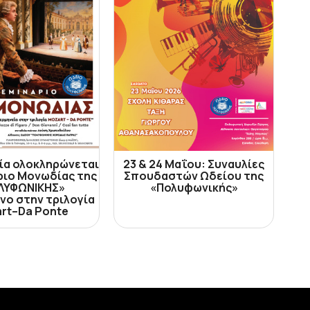
ία ολοκληρώνεται
23 & 24 Μαΐου: Συναυλίες
ριο Μονωδίας της
Σπουδαστών Ωδείου της
ΛΥΦΩΝΙΚΗΣ»
«Πολυφωνικής»
νο στην τριλογία
rt–Da Ponte