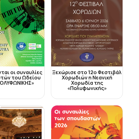
ται οι συναυλίες
Ξεχώρισε στο 12ο Φεστιβάλ
τών του Ωδείου
Χορωδιών η Νεανική
ΠΟΛΥΦΩΝΙΚΗΣ»
Χορωδία της
«Πολυφωνικής»