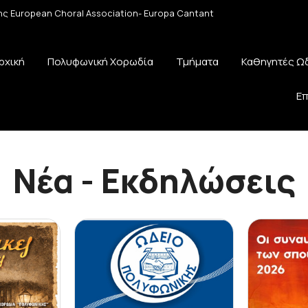
 της European Choral Association- Europa Cantant
ρχική
Πολυφωνική Χορωδία
Τμήματα
Καθηγητές Ω
Επ
Νέα - Εκδηλώσεις