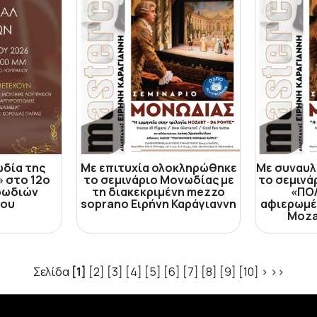
ωδία της
Με επιτυχία ολοκληρώθηκε
Με συναυλ
 στο 12ο
το σεμινάριο Μονωδίας με
το σεμινά
ρωδιών
τη διακεκριμένη mezzo
«ΠΟ
ίου
soprano Ειρήνη Καράγιαννη
αφιερωμέ
Moza
Σελίδα
[1]
[2]
[3]
[4]
[5]
[6]
[7]
[8]
[9]
[10]
>
>>