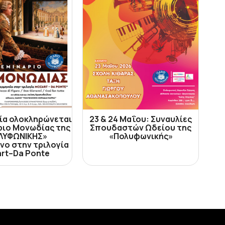
ία ολοκληρώνεται
23 & 24 Μαΐου: Συναυλίες
ριο Μονωδίας της
Σπουδαστών Ωδείου της
ΛΥΦΩΝΙΚΗΣ»
«Πολυφωνικής»
νο στην τριλογία
rt–Da Ponte