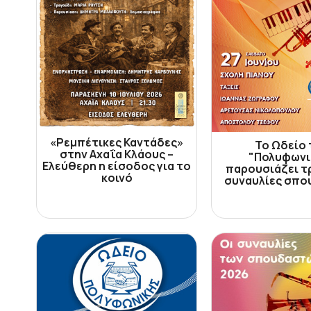
«Ρεμπέτικες Καντάδες»
Το Ωδείο 
στην Αχαΐα Κλάους –
"Πολυφωνι
Ελεύθερη η είσοδος για το
παρουσιάζει τρ
κοινό
συναυλίες σπ