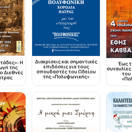
Διακρίσεις και σημαντικές
τάδες»: Η
Έως τ
επιδόσεις για τους
ωγή της
συναυλίες
σπουδαστές του Ωδείου
ο Διεθνές
του
της «Πολυφωνικής»
άτρας
«Πο