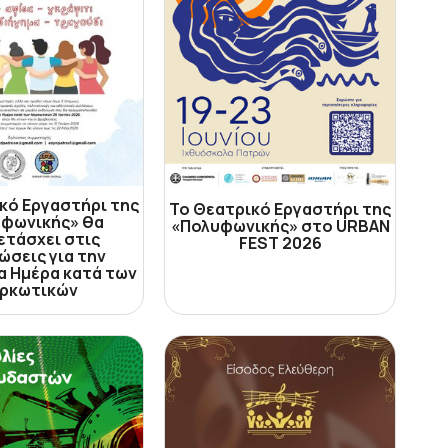
κό Εργαστήρι της
Το Θεατρικό Εργαστήρι της
φωνικής» θα
«Πολυφωνικής» στο URBAN
ετάσχει στις
FEST 2026
ώσεις για την
α Ημέρα κατά των
ρκωτικών