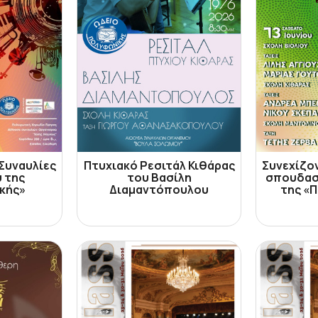
 Συναυλίες
Πτυχιακό Ρεσιτάλ Κιθάρας
Συνεχίζον
 της
του Βασίλη
σπουδασ
κής»
Διαμαντόπουλου
της «