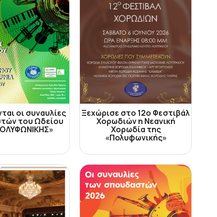
ται οι συναυλίες
Ξεχώρισε στο 12ο Φεστιβάλ
τών του Ωδείου
Χορωδιών η Νεανική
ΠΟΛΥΦΩΝΙΚΗΣ»
Χορωδία της
«Πολυφωνικής»