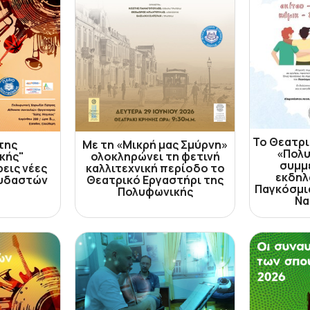
Το Θεατρι
της
Με τη «Μικρή μας Σμύρνη»
«Πολυ
κής"
ολοκληρώνει τη φετινή
συμμ
εις νέες
καλλιτεχνική περίοδο το
εκδηλ
ουδαστών
Θεατρικό Εργαστήρι της
Παγκόσμι
Πολυφωνικής
Να