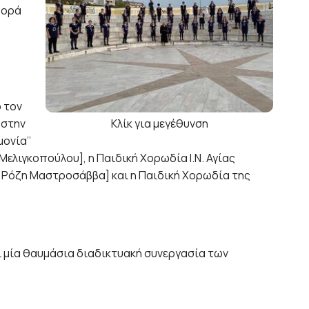
φορά
 τον
 στην
Κλίκ για μεγέθυνση
ονία’’
Μελιγκοπούλου], η Παιδική Χορωδία Ι.Ν. Αγίας
 Ρόζη Μαστροσάββα] και η Παιδική Χορωδία της
 μία θαυμάσια διαδικτυακή συνεργασία των