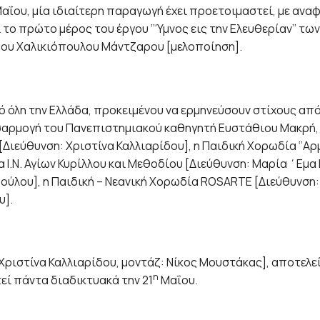
αΐου, μία ιδιαίτερη παραγωγή έχει προετοιμαστεί, με ανα
το πρώτο μέρος του έργου ‘’Ύμνος εις την Ελευθερίαν’’ των
άου Χαλικιόπουλου Μάντζαρου [μελοποίηση].
λη την Ελλάδα, προκειμένου να ερμηνεύσουν στίχους από
οσαρμογή του Πανεπιστημιακού καθηγητή Ευστάθιου Μακρή,
Διεύθυνση: Χριστίνα Καλλιαρίδου], η Παιδική Χορωδία ‘’Αρμ
Ι.Ν. Αγίων Κυρίλλου και Μεθοδίου [Διεύθυνση: Μαρία ΄Εμα 
λου], η Παιδική – Νεανική Χορωδία ROSARTE [Διεύθυνση:
υ].
στίνα Καλλιαρίδου, μοντάζ: Νίκος Μουστάκας], αποτελεί
η
ί πάντα διαδικτυακά την 21
Μαΐου.