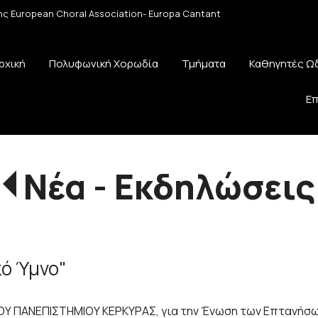
 της European Choral Association- Europa Cantant
ρχική
Πολυφωνική Χορωδία
Τμήματα
Καθηγητές Ω
Επ
Νέα - Εκδηλώσεις
κό Ύμνο"
ΟΥ ΠΑΝΕΠΙΣΤΗΜΙΟΥ ΚΕΡΚΥΡΑΣ, για την Ένωση των Επτανήσω