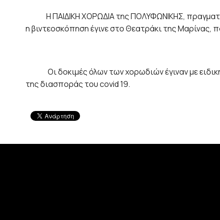
Η ΠΑΙΔΙΚΗ ΧΟΡΩΔΙΑ της ΠΟΛΥΦΩΝΙΚΗΣ, πραγματοποί
η βιντεοσκόπηση έγινε στο Θεατράκι της Μαρίνας, 
Οι δοκιμές όλων των χορωδιών έγιναν με ειδική ά
της διασποράς του covid 19.