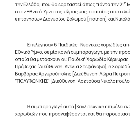
η
την Ελλάδα, που θα εορταστεί όπως πάντα την 21
Μ
στον Εθνικό Ύμνο της χώρας μας, ο οποίος αποτελεί 
επτανησίων Διονυσίου Σολωμού [ποίηση] και Νικολ
Επελέγησαν 6 Παιδικές- Νεανικές χορωδίες από ό
Εθνικό Ύμνο, σε μία κοινή συμπαραγωγή, με την πρ
οποία θα μετάσχουν οι: Παιδική Χορωδία Κέρκυρας [
Πρέβεζας [Διεύθυνση: Ανέλια Στεφάνοβα], η Χορωδία 
Βαρβάρας Αργυρούπολης [Διεύθυνση: Λώρα Πετροπού
‘’ΠΟΛΥΦΩΝΙΚΗΣ’’ [Διεύθυνση: Αρετούσα Νικολοπούλο
Η συμπαραγωγή αυτή [Καλλιτεχνική επιμέλεια: Χρι
χορωδιών που προαναφέρονται και θα παρουσιαστε