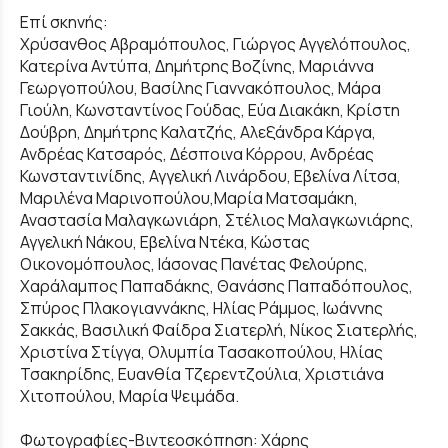
Επί σκηνής:
Χρύσανθος Αβραμόπουλος, Γιώργος Αγγελόπουλος,
Κατερίνα Αντύπα, Δημήτρης Βοζίνης, Μαριάννα
Γεωργοπούλου, Βασίλης Γιαννακόπουλος, Μάρα
Γιούλη, Κωνσταντίνος Γούδας, Εύα Διακάκη, Κρίστη
Δούβρη, Δημήτρης Καλατζής, Αλεξάνδρα Κάργα,
Ανδρέας Κατσαρός, Δέσποινα Κόρρου, Ανδρέας
Κωνσταντινίδης, Αγγελική Λινάρδου, Εβελίνα Λίτσα,
Μαριλένα Μαρινοπούλου,Μαρία Ματσαμάκη,
Αναστασία Μαλαγκωνιάρη, Στέλιος Μαλαγκωνιάρης,
Αγγελική Νάκου, Εβελίνα Ντέκα, Κώστας
Οικονομόπουλος, Ιάσονας Πανέτας Φελούρης,
Χαράλαμπος Παπαδάκης, Θανάσης Παπαδόπουλος,
Σπύρος Πλακογιαννάκης, Ηλίας Ράμμος, Ιωάννης
Σακκάς, Βασιλική Φαίδρα Σιατερλή, Νίκος Σιατερλής,
Χριστίνα Στίγγα, Ολυμπία Τασακοπούλου, Ηλίας
Τσακηρίδης, Ευανθία Τζερεντζούλια, Χριστιάνα
Χιτοπούλου, Μαρία Ψειμάδα.
Φωτογραφίες-Βιντεοσκόπηση: Χάρης