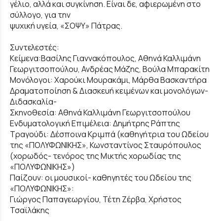
γέλιο, αλλά και συγκίνηση. Είναι δε, αφιερωμένη στο
σύλλογο, για την
ψυχική υγεία, «ΣΟΨΥ» Πάτρας.
Συντελεστές:
Κείμενα:Βασίλης Γιαννακόπουλος, Αθηνά Καλλιμάνη
Γεωργιτσοπούλου, Ανδρέας Μάζης, Βούλα Μπαρακίτη
Μονόλογοι: Χαρούκι Μουρακάμι, Μάρθα Βασκαντήρα
Δραματοποίηση & Διασκευή κειμένων και μονολόγων-
Διδασκαλία-
Σκηνοθεσία: Αθηνά Καλλιμάνη Γεωργιτσοπούλου
Ενδυματολογική Επιμέλεια: Δημήτρης Ράπτης
Τραγούδι: Δέσποινα Κριμπά (καθηγήτρια του Ωδείου
της «ΠΟΛΥΦΩΝΙΚΗΣ», Κωνσταντίνος Σταυρόπουλος
(χορωδός- τενόρος της Μικτής χορωδίας της
«ΠΟΛΥΦΩΝΙΚΗΣ»)
Παίζουν: οι μουσικοί- καθηγητές του Ωδείου της
«ΠΟΛΥΦΩΝΙΚΗΣ»:
Γιώργος Παπαγεωργίου, Τέτη Ζέρβα, Χρήστος
Τσαϊλάκης