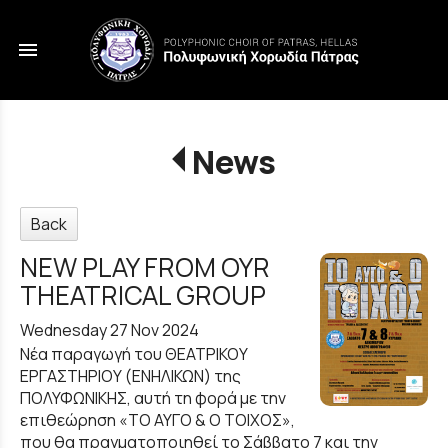
menu
News
Back
NEW PLAY FROM OYR
THEATRICAL GROUP
Wednesday 27 Nov 2024
Νέα παραγωγή του ΘΕΑΤΡΙΚΟΥ
ΕΡΓΑΣΤΗΡΙΟΥ (ΕΝΗΛΙΚΩΝ) της
ΠΟΛΥΦΩΝΙΚΗΣ, αυτή τη φορά με την
επιθεώρηση «ΤΟ ΑΥΓΟ & Ο ΤΟΙΧΟΣ»,
που θα πραγματοποιηθεί το Σάββατο 7 και την