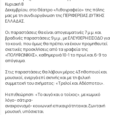
Κυριακή 8
Δεκεμβρίου, στο Θέατρο «Λιθογραφείο» της πόλης
μας με τη συνδιοργάνωση της ΠΕΡΙΦΕΡΕΙΑΣ ΔΥΤΙΚΗΣ
ΕΛΛΑΔΑΣ.
Οι παραστάσεις θα είναι απογευματινές 7 μ.μ. και
βραδινές παραστάσεις 9 μ.μ., με ΕΛΕΥΘΕΡΗ ΕΙΣΟΔΟ για
το κοινό, που όμως θα πρέπει να έχουν προμηθευτεί
σχετικές προσκλήσεις από τα γραφεία της
«ΠΟΛΥΦΩΝΙΚΗΣ», καθημερινά 10-1 το πρωί και 6-9 το
απόγευμα.
Στις παραστάσεις θα λάβουν μέρος 43 ηθοποιοί και
μουσικοί, ενεργά επί σκηνής και με τη φιλική
συμμετοχή του σχήματος: «Τρελοί και Αδέσποτοι».
Η επιθεώρηση: «Το αυγό και ο τοίχος», με κωμικό
λόγο- σάτιρα-
αναχρονισμό- κοινωνική επικαιρότητα και ζωντανή
μουσική, υπόσχεται