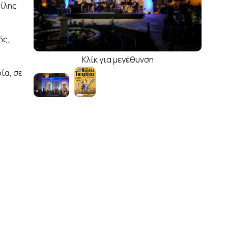
σίλης
ής,
Κλίκ για μεγέθυνση
ία, σε