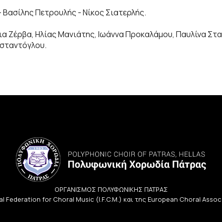
Βασίλης Πετρουλής - Νίκος Σιατερλής.
ια Ζέρβα, Ηλίας Μανιάτης, Ιωάννα Προκαλάμου, Παυλίνα Σ
σταντόγλου.
ΟΡΓΑΝΙΣΜΟΣ ΠΟΛΥΦΩΝΙΚΗΣ ΠΑΤΡΑΣ
l Federation for Choral Music (I.F.C.M.) και της European Choral Asso