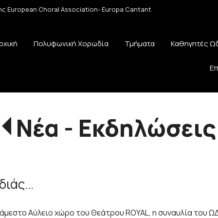
 της European Choral Association- Europa Cantant
ρχική
Πολυφωνική Χορωδία
Τμήματα
Καθηγητές Ω
Επ
Νέα - Εκδηλώσεις
ιάς...
μεστο Αύλειο χώρο του Θεάτρου ROYAL, η συναυλία του Ω