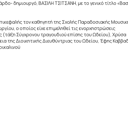
ρδο- δημιουργό, ΒΑΣΙΛΗ ΤΣΙΤΣΑΝΗ, με το γενικό τίτλο «Βα
πικεφαλής τον καθηγητή της Σχολής Παραδοσιακής Μουσικ
ργίου, ο οποίος είχε επιμεληθεί τις ενορχηστρώσεις
ς (τάξη Σύγχρονου τραγουδιού επίσης του Ωδείου), Χρύσα
λεια της Διοικητικής Διευθύντριας του Ωδείου, Έφης Καββαδ
ρικαλινού