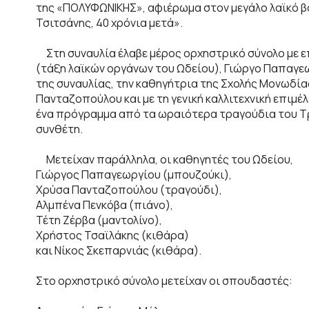
της «ΠΟΛΥΦΩΝΙΚΗΣ», αφιέρωμα στον μεγάλο λαϊκό βά
Τσιτσάνης, 40 χρόνια μετά».
Στη συναυλία έλαβε μέρος ορχηστρικό σύνολο με ε
(τάξη λαϊκών οργάνων του Ωδείου), Γιώργο Παπαγεω
της συναυλίας, την καθηγήτρια της Σχολής Μονωδία
Πανταζοπούλου και με τη γενική καλλιτεχνική επιμέ
ένα πρόγραμμα από τα ωραιότερα τραγούδια του Τ
συνθέτη.
Μετείχαν παράλληλα, οι καθηγητές του Ωδείου,
Γιώργος Παπαγεωργίου (μπουζούκι),
Χρύσα Πανταζοπούλου (τραγούδι),
Αλμπένα Πενκόβα (πιάνο),
Τέτη Ζέρβα (μαντολίνο),
Χρήστος Τσαϊλάκης (κιθάρα)
και Νίκος Σκεπαρνιάς (κιθάρα).
Στο ορχηστρικό σύνολο μετείχαν οι σπουδαστές: