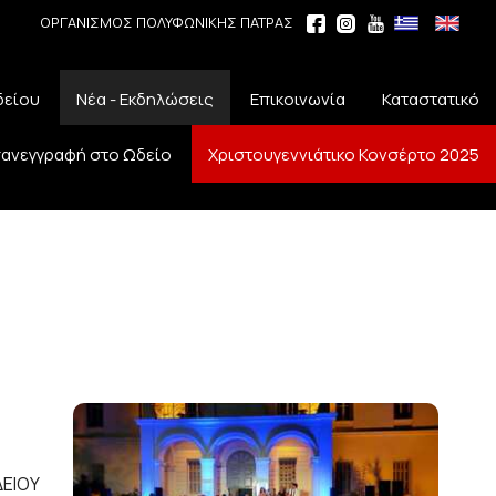
ΟΡΓΑΝΙΣΜΟΣ ΠΟΛΥΦΩΝΙΚΗΣ ΠΑΤΡΑΣ
δείου
Νέα - Εκδηλώσεις
Επικοινωνία
Καταστατικό
ανεγγραφή στο Ωδείο
Χριστουγεννιάτικο Κονσέρτο 2025
ΔΕΙΟΥ