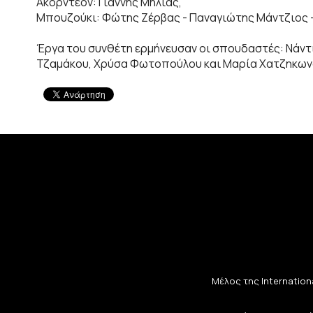
Ακορντεόν: Γιάννης Μήλιας,
Μπουζούκι: Φώτης Ζέρβας - Παναγιώτης Μάντζιος - 
Έργα του συνθέτη ερμήνευσαν οι σπουδαστές: Νάντ
Τζαμάκου, Χρύσα Φωτοπούλου και Μαρία Χατζηκων
Μέλος της Internationa