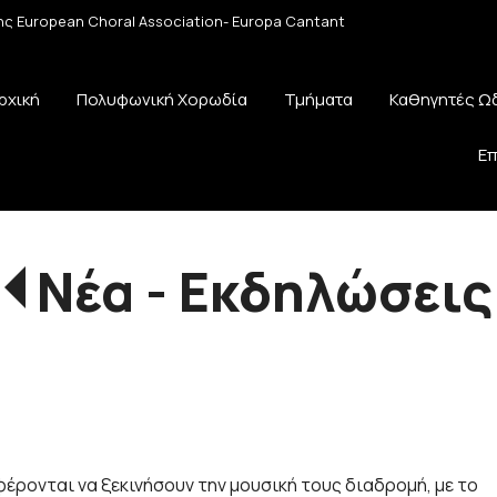
 της European Choral Association- Europa Cantant
ρχική
Πολυφωνική Χορωδία
Τμήματα
Καθηγητές Ω
Επ
Νέα - Εκδηλώσεις
!
ρονται να ξεκινήσουν την μουσική τους διαδρομή, με το