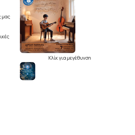
ς μας
ικές
Κλίκ για μεγέθυνση