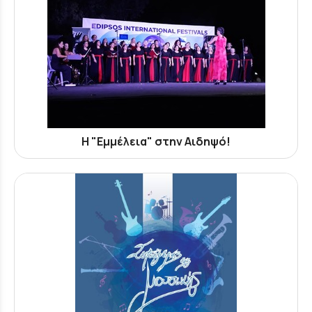
Η "Εμμέλεια" στην Αιδηψό!