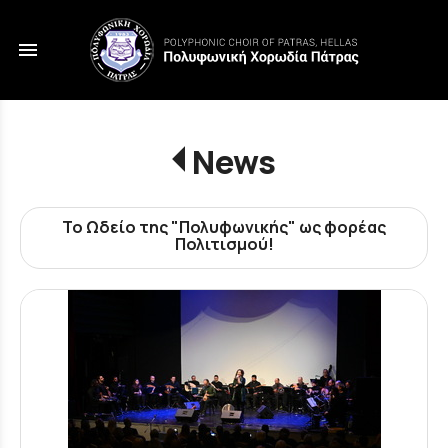
menu
News
Το Ωδείο της "Πολυφωνικής" ως φορέας
Πολιτισμού!